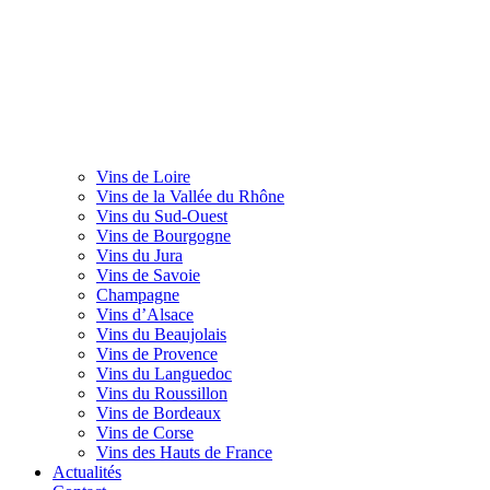
Vins de Loire
Vins de la Vallée du Rhône
Vins du Sud-Ouest
Vins de Bourgogne
Vins du Jura
Vins de Savoie
Champagne
Vins d’Alsace
Vins du Beaujolais
Vins de Provence
Vins du Languedoc
Vins du Roussillon
Vins de Bordeaux
Vins de Corse
Vins des Hauts de France
Actualités