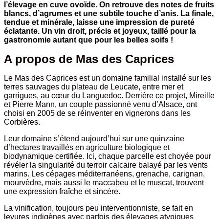
l’élevage en cuve ovoïde. On retrouve des notes de fruits
blancs, d’agrumes et une subtile touche d’anis. La finale,
tendue et minérale, laisse une impression de pureté
éclatante. Un vin droit, précis et joyeux, taillé pour la
gastronomie autant que pour les belles soifs
!
A propos de Mas des Caprices
Le Mas des Caprices est un domaine familial installé sur les
terres sauvages du plateau de Leucate, entre mer et
garrigues, au cœur du Languedoc. Derrière ce projet, Mireille
et Pierre Mann, un couple passionné venu d’Alsace, ont
choisi en 2005 de se réinventer en vignerons dans les
Corbières.
Leur domaine s’étend aujourd’hui sur une quinzaine
d’hectares travaillés en agriculture biologique et
biodynamique certifiée. Ici, chaque parcelle est choyée pour
révéler la singularité du terroir calcaire balayé par les vents
marins. Les cépages méditerranéens, grenache, carignan,
mourvèdre, mais aussi le maccabeu et le muscat, trouvent
une expression fraîche et sincère.
La vinification, toujours peu interventionniste, se fait en
levures indigènes avec parfois des élevages atypiques