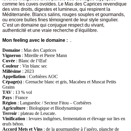
comme les cuves ovoïdes. Le Mas des Caprices revendique
des vins droits, digestes et lumineux, qui respirent la
Méditerranée. Blancs salins, rouges souples et gourmands,
ou encore bulles fines témoignent de leur style singulier.
C’est un domaine qui conjugue respect du vivant,
authenticité et une vraie recherche d’équilibre.
Mon feeling avec le domaine :
.
Domaine
: Mas des Caprices
Vigneron
: Mireille et Pierre Mann
Cuvée
: Blanc de l’Œuf
Couleur
: Vin blanc sec
Millésime
: 2023
Appellation
: Corbières AOC
Cépage(s)
: Grenache blanc et gris, Macabeu et Muscat Petits
Grains
TAV
: 13 % vol
Pays
: France
Région
: Languedoc / Secteur Fitou – Corbières
Agriculture
: Biologique et Biodynamique
Terroir
:
plateau de Leucate.
Vinification
:
levures indigènes, fermentation et élevage sur lies en
œufs béton.
Accord Mets et Vins
: de la gourmandise à l’apéro, planche de