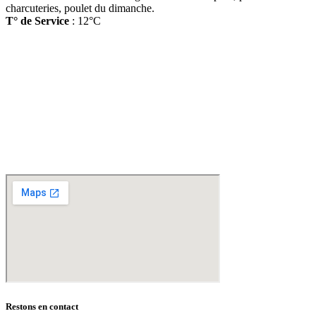
charcuteries, poulet du dimanche.
T° de Service
: 12°C
D
isponible chez
Gare à la Cave
à Bailleul – Hauts de France – Flandres – 59
Livraisons gratuites
sur BAILLEUL /
et sous conditions
en périphérie et sur LILLE et sa
métropole * – Armentières – Nieppe – Méteren – La Chapelle d’Armentières – Boeschèpe
– St Jans Cappel –
Ste Marie Cappel – Caestre – Steenwerck – Steenvoorde –
Hazebrouck – Merris – Berthen – Marcq en Baroeul – Mouvaux – Lomme –
Wambrechies – Wasquehal – Tourcoing – Roubaix – Bondues – Marquette lez Lille – La
Madeleine – Villeneuve d’Ascq – Englos – Linselles – Erquinghem – Pérenchies – Mons en
Baroeul – Croix
* selon conditions générales de vente
Restons en contact