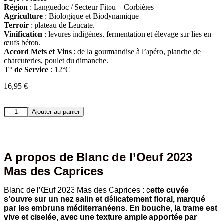
Région
: Languedoc / Secteur Fitou – Corbières
Agriculture
: Biologique et Biodynamique
Terroir
:
plateau de Leucate.
Vinification
:
levures indigènes, fermentation et élevage sur lies en
œufs béton.
Accord Mets et Vins
: de la gourmandise à l’apéro, planche de
charcuteries, poulet du dimanche.
T° de Service
: 12°C
16,95
€
quantité
Ajouter au panier
de
Blanc
de
l'Oeuf
2023
A propos de Blanc de l’Oeuf 2023
Mas
Mas des Caprices
des
Caprices
Blanc de l’Œuf 2023 Mas des Caprices :
cette cuvée
s’ouvre sur un nez salin et délicatement floral, marqué
par les embruns méditerranéens. En bouche, la trame est
vive et ciselée, avec une texture ample apportée par