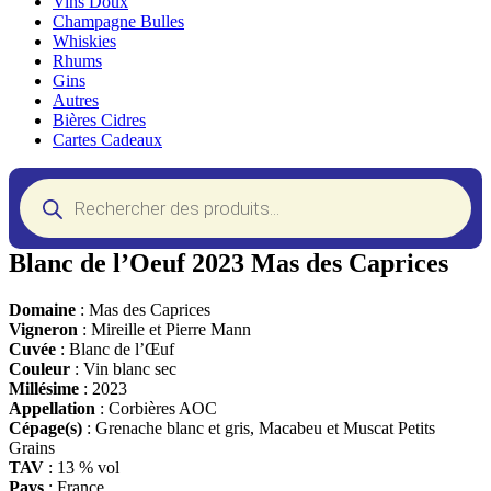
Vins Doux
Champagne Bulles
Whiskies
Rhums
Gins
Autres
Bières Cidres
Cartes Cadeaux
Recherche
de
produits
Blanc de l’Oeuf 2023 Mas des Caprices
Domaine
: Mas des Caprices
Vigneron
: Mireille et Pierre Mann
Cuvée
: Blanc de l’Œuf
Couleur
: Vin blanc sec
Millésime
: 2023
Appellation
: Corbières AOC
Cépage(s)
: Grenache blanc et gris, Macabeu et Muscat Petits
Grains
TAV
: 13 % vol
Pays
: France