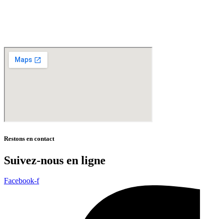
Wambrechies – Wasquehal – Tourcoing – Roubaix – Bondues – Marquette lez Lille – La
Madeleine – Villeneuve d’Ascq – Englos – Linselles – Erquinghem – Pérenchies – Mons en
Baroeul – Croix
* selon conditions générales de vente
Restons en contact
Suivez-nous en ligne
Facebook-f