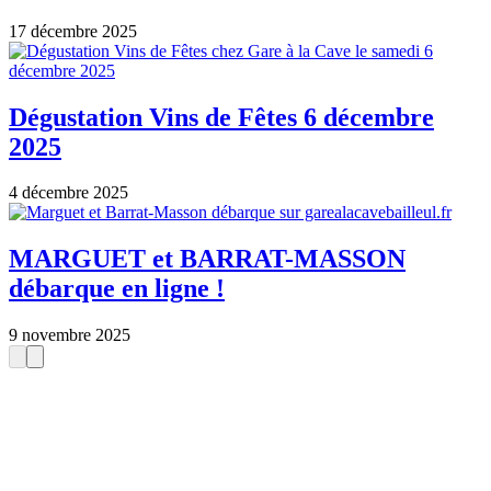
17 décembre 2025
Dégustation Vins de Fêtes 6 décembre
2025
4 décembre 2025
MARGUET et BARRAT-MASSON
débarque en ligne !
9 novembre 2025
D
isponible chez
Gare à la Cave
à Bailleul – Hauts de France – Flandres – 59
Livraisons gratuites
sur BAILLEUL /
et sous conditions
en périphérie et sur LILLE et sa
métropole * – Armentières – Nieppe – Méteren – La Chapelle d’Armentières – Boeschèpe
– St Jans Cappel –
Ste Marie Cappel – Caestre – Steenwerck – Steenvoorde –
Hazebrouck – Merris – Berthen – Marcq en Baroeul – Mouvaux – Lomme –