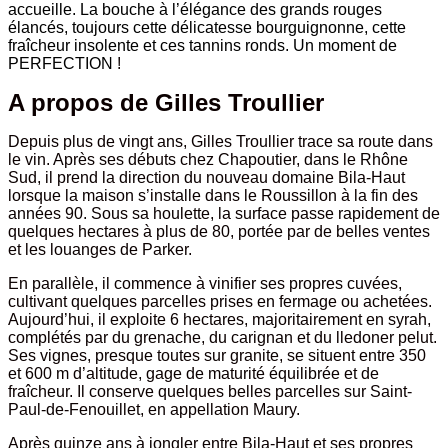
accueille. La bouche à l’élégance des grands rouges
élancés, toujours cette délicatesse bourguignonne, cette
fraîcheur insolente et ces tannins ronds. Un moment de
PERFECTION
!
A propos de Gilles Troullier
Depuis plus de vingt ans, Gilles Troullier trace sa route dans
le vin. Après ses débuts chez Chapoutier, dans le Rhône
Sud, il prend la direction du nouveau domaine Bila-Haut
lorsque la maison s’installe dans le Roussillon à la fin des
années 90. Sous sa houlette, la surface passe rapidement de
quelques hectares à plus de 80, portée par de belles ventes
et les louanges de Parker.
En parallèle, il commence à vinifier ses propres cuvées,
cultivant quelques parcelles prises en fermage ou achetées.
Aujourd’hui, il exploite 6 hectares, majoritairement en syrah,
complétés par du grenache, du carignan et du lledoner pelut.
Ses vignes, presque toutes sur granite, se situent entre 350
et 600 m d’altitude, gage de maturité équilibrée et de
fraîcheur. Il conserve quelques belles parcelles sur Saint-
Paul-de-Fenouillet, en appellation Maury.
Après quinze ans à jongler entre Bila-Haut et ses propres