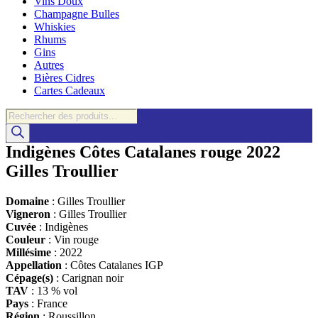
Vins Doux
Champagne Bulles
Whiskies
Rhums
Gins
Autres
Bières Cidres
Cartes Cadeaux
Recherche
de
produits
Indigènes Côtes Catalanes rouge 2022
Gilles Troullier
Domaine
: Gilles Troullier
Vigneron
: Gilles Troullier
Cuvée
: Indigènes
Couleur
: Vin rouge
Millésime
: 2022
Appellation
: Côtes Catalanes IGP
Cépage(s)
: Carignan noir
TAV
: 13 % vol
Pays
: France
Région
: Roussillon