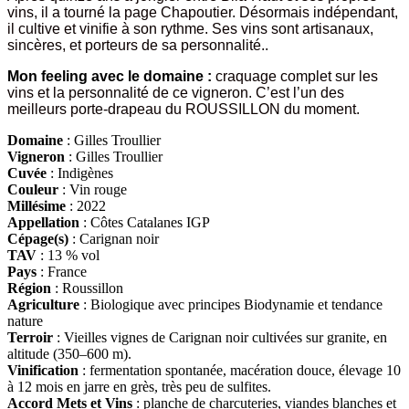
vins, il a tourné la page Chapoutier. Désormais indépendant,
il cultive et vinifie à son rythme. Ses vins sont artisanaux,
sincères, et porteurs de sa personnalité..
Mon feeling avec le domaine :
craquage complet sur les
vins et la personnalité de ce vigneron. C’est l’un des
meilleurs porte-drapeau du ROUSSILLON du moment.
Domaine
: Gilles Troullier
Vigneron
: Gilles Troullier
Cuvée
: Indigènes
Couleur
: Vin rouge
Millésime
: 2022
Appellation
: Côtes Catalanes IGP
Cépage(s)
: Carignan noir
TAV
: 13 % vol
Pays
: France
Région
: Roussillon
Agriculture
: Biologique avec principes Biodynamie et tendance
nature
Terroir
:
Vieilles vignes de Carignan noir cultivées sur granite, en
altitude (350–600 m)
.
Vinification
: fermentation spontanée, macération douce, élevage 10
à 12 mois en jarre en grès, très peu de sulfites
.
Accord Mets et Vins
: planche de charcuteries, viandes blanches et