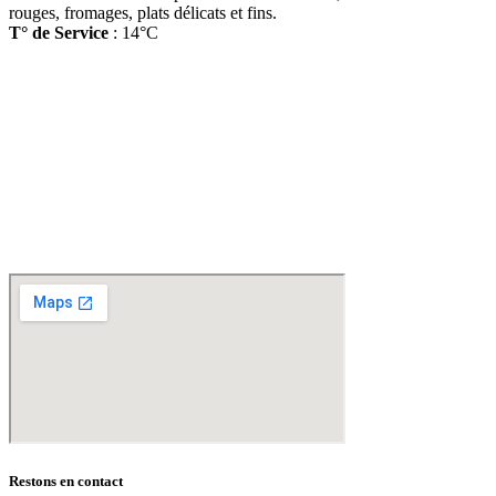
rouges, fromages, plats délicats et fins.
T° de Service
: 14°C
D
isponible chez
Gare à la Cave
à Bailleul – Hauts de France – Flandres – 59
Livraisons gratuites
sur BAILLEUL /
et sous conditions
en périphérie et sur LILLE et sa
métropole * – Armentières – Nieppe – Méteren – La Chapelle d’Armentières – Boeschèpe
– St Jans Cappel –
Ste Marie Cappel – Caestre – Steenwerck – Steenvoorde –
Hazebrouck – Merris – Berthen – Marcq en Baroeul – Mouvaux – Lomme –
Wambrechies – Wasquehal – Tourcoing – Roubaix – Bondues – Marquette lez Lille – La
Madeleine – Villeneuve d’Ascq – Englos – Linselles – Erquinghem – Pérenchies – Mons en
Baroeul – Croix
* selon conditions générales de vente
Restons en contact