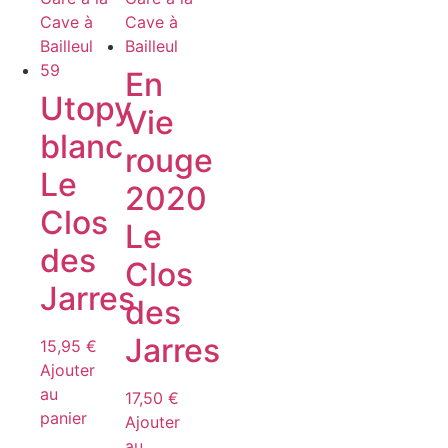
En
Utopy
Vie
blanc
rouge
Le
2020
Clos
Le
des
Clos
Jarres
des
Jarres
15,95
€
Ajouter
au
17,50
€
panier
Ajouter
au