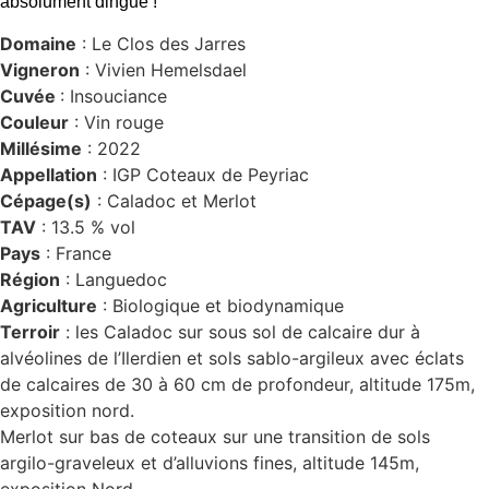
absolument dingue !
Domaine
: Le Clos des Jarres
Vigneron
: Vivien Hemelsdael
Cuvée
: Insouciance
Couleur
: Vin rouge
Millésime
: 2022
Appellation
: IGP Coteaux de Peyriac
Cépage(s)
: Caladoc et Merlot
TAV
: 13.5 % vol
Pays
: France
Région
: Languedoc
Agriculture
: Biologique et biodynamique
Terroir
: les Caladoc sur sous sol de calcaire dur à
alvéolines de l’Ilerdien et sols sablo-argileux avec éclats
de calcaires de 30 à 60 cm de profondeur, altitude 175m,
exposition nord.
Merlot sur bas de coteaux sur une transition de sols
argilo-graveleux et d’alluvions fines, altitude 145m,
exposition Nord.