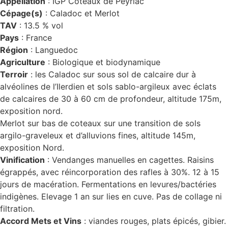
Appellation
: IGP Coteaux de Peyriac
Cépage(s)
: Caladoc et Merlot
TAV
: 13.5 % vol
Pays
: France
Région
: Languedoc
Agriculture
: Biologique et biodynamique
Terroir
: les Caladoc sur sous sol de calcaire dur à
alvéolines de l’Ilerdien et sols sablo-argileux avec éclats
de calcaires de 30 à 60 cm de profondeur, altitude 175m,
exposition nord.
Merlot sur bas de coteaux sur une transition de sols
argilo-graveleux et d’alluvions fines, altitude 145m,
exposition Nord.
Vinification
: Vendanges manuelles en cagettes. Raisins
égrappés, avec réincorporation des rafles à 30%. 12 à 15
jours de macération. Fermentations en levures/bactéries
indigènes. Elevage 1 an sur lies en cuve. Pas de collage ni
filtration.
Accord Mets et Vins
: viandes rouges, plats épicés, gibier.