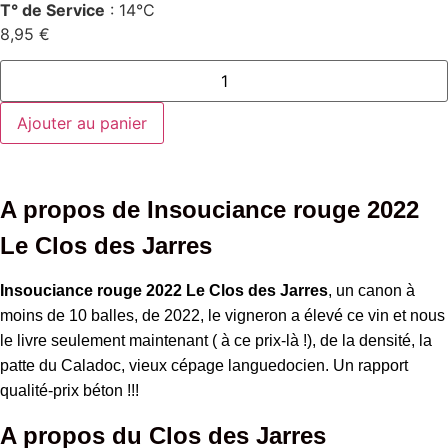
T° de Service
: 14°C
8,95
€
quantité
de
Insouciance
rouge
Ajouter au panier
2022
Le
Clos
des
Jarres
A propos de Insouciance rouge 2022
Le Clos des Jarres
Insouciance rouge 2022 Le Clos des Jarres
, un canon à
moins de 10 balles, de 2022, le vigneron a élevé ce vin et nous
le livre seulement maintenant ( à ce prix-là !), de la densité, la
patte du Caladoc, vieux cépage languedocien. Un rapport
qualité-prix béton !!!
A propos du Clos des Jarres