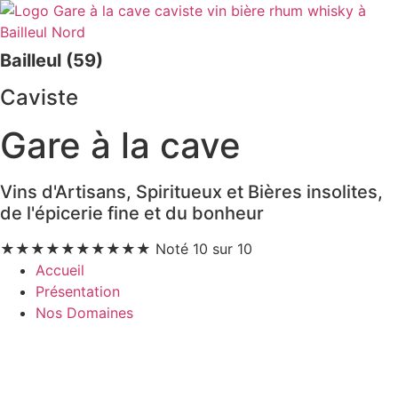
Bailleul (59)
Caviste
Gare à la cave
Vins d'Artisans, Spiritueux et Bières insolites,
de l'épicerie fine et du bonheur
★
★
★
★
★
★
★
★
★
★
Noté 10 sur 10
Accueil
Présentation
Nos Domaines