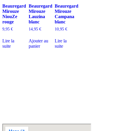
Beauregard
Beauregard
Beauregard
Mirouze
Mirouze
Mirouze
NiouZe
Lauzina
Campana
rouge
blanc
blanc
9,95
€
14,95
€
10,95
€
Lire la
Ajouter au
Lire la
suite
panier
suite
D
isponible chez
Gare à la Cave
à Bailleul – Hauts de France – Flandres – 59
Livraisons gratuites
sur BAILLEUL /
et sous conditions
en périphérie et sur LILLE et sa
métropole * – Armentières – Nieppe – Méteren – La Chapelle d’Armentières – Boeschèpe
– St Jans Cappel –
Ste Marie Cappel – Caestre – Steenwerck – Steenvoorde –
Hazebrouck – Merris – Berthen – Marcq en Baroeul – Mouvaux – Lomme –
Wambrechies – Wasquehal – Tourcoing – Roubaix – Bondues – Marquette lez Lille – La
Madeleine – Villeneuve d’Ascq – Englos – Linselles – Erquinghem – Pérenchies – Mons en
Baroeul – Croix
* selon conditions générales de vente