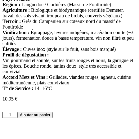
Région :
Languedoc / Corbières (Massif de Fontfroide)
Agriculture :
Biologique et biodynamique (certifiée Demeter,
travail des sols vivant, troupeau de brebis, couverts végétaux)
Terroir :
Grès du Campanien sur coteaux nord du massif de
Fontfroide
Vinification :
Égrappage, levures indigènes, macération courte (~3
jours), fermentation douce à basse température, vin non filtré et peu
sulfités
Élevage :
Cuves inox (style sur le fruit, sans bois marqué)
Profil de dégustation :
Vin gourmand et souple, sur les fruits rouges et noirs, la garrigue et
les épices. Bouche ronde, tanins doux, style très accessible et
convivial
Accord Mets et Vins :
Grillades, viandes rouges, agneau, cuisine
méditerranéenne, plats conviviaux
T° de Service :
14–16°C
10,95
€
quantité
Ajouter au panier
de
Beauregard
Mirouze
Bucolique