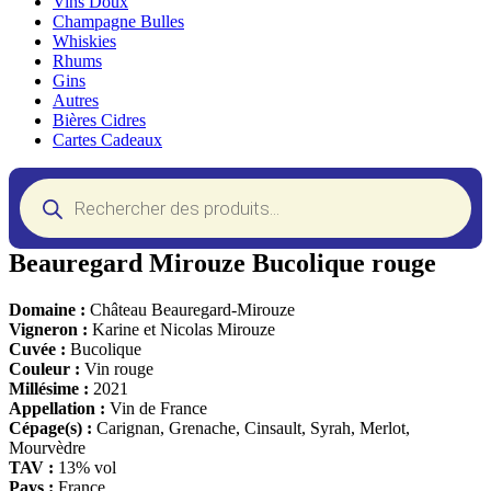
Vins Doux
Champagne Bulles
Whiskies
Rhums
Gins
Autres
Bières Cidres
Cartes Cadeaux
Recherche
de
produits
Beauregard Mirouze Bucolique rouge
Domaine :
Château Beauregard-Mirouze
Vigneron :
Karine et Nicolas Mirouze
Cuvée :
Bucolique
Couleur :
Vin rouge
Millésime :
2021
Appellation :
Vin de France
Cépage(s) :
Carignan, Grenache, Cinsault, Syrah, Merlot,
Mourvèdre
TAV :
13% vol
Pays :
France