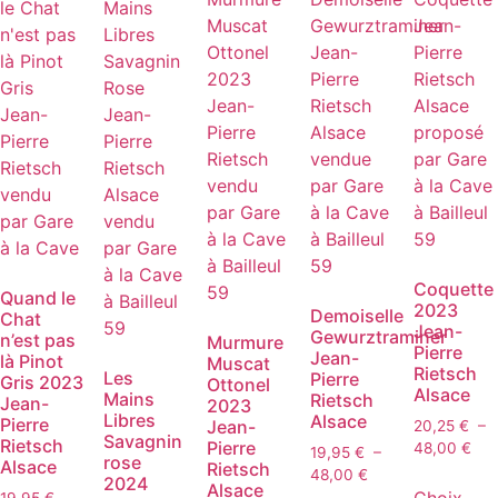
Coquette
Quand le
2023
Demoiselle
Chat
Jean-
Gewurztraminer
n’est pas
Murmure
Pierre
Jean-
là Pinot
Muscat
Rietsch
Les
Pierre
Gris 2023
Ottonel
Alsace
Mains
Rietsch
Jean-
2023
Libres
Alsace
Pierre
Jean-
20,25
€
–
Savagnin
Rietsch
Pierre
Pla
48,00
€
19,95
€
–
rose
Alsace
Rietsch
de
Plage
48,00
€
2024
Alsace
prix
de