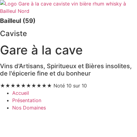
Bailleul (59)
Caviste
Gare à la cave
Vins d'Artisans, Spiritueux et Bières insolites,
de l'épicerie fine et du bonheur
★
★
★
★
★
★
★
★
★
★
Noté 10 sur 10
Accueil
Présentation
Nos Domaines