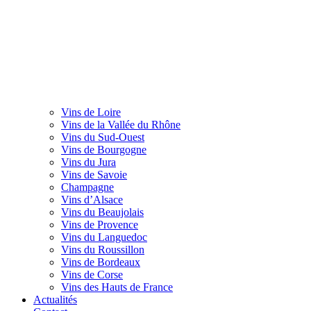
Vins de Loire
Vins de la Vallée du Rhône
Vins du Sud-Ouest
Vins de Bourgogne
Vins du Jura
Vins de Savoie
Champagne
Vins d’Alsace
Vins du Beaujolais
Vins de Provence
Vins du Languedoc
Vins du Roussillon
Vins de Bordeaux
Vins de Corse
Vins des Hauts de France
Actualités