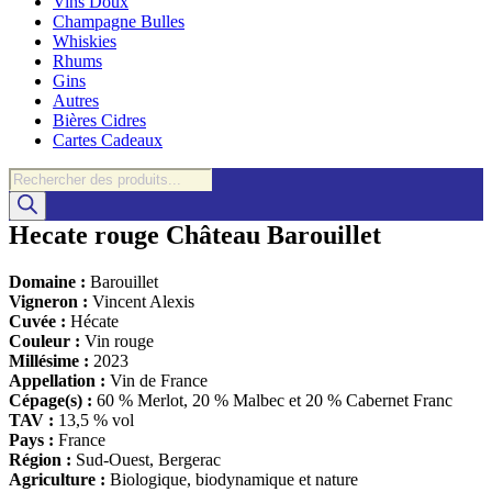
Vins Doux
Champagne Bulles
Whiskies
Rhums
Gins
Autres
Bières Cidres
Cartes Cadeaux
Recherche
de
produits
Hecate rouge Château Barouillet
Domaine :
Barouillet
Vigneron :
Vincent Alexis
Cuvée :
Hécate
Couleur :
Vin rouge
Millésime :
2023
Appellation :
Vin de France
Cépage(s) :
60 % Merlot, 20 % Malbec et 20 % Cabernet Franc
TAV :
13,5 % vol
Pays :
France
Région :
Sud-Ouest
,
Bergerac
Agriculture :
Biologique, biodynamique et nature