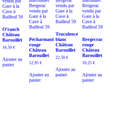
O’ranch
Truculence
Château
Pécharmant
blanc
Bergecrac
Barouillet
rouge
Château
rouge
16,50
€
Château
Barouillet
Château
Barouillet
Barouillet
22,50
€
Ajouter au
12,95
€
10,25
€
panier
Ajouter au
Ajouter au
panier
Ajouter au
panier
panier
D
isponible chez
Gare à la Cave
à Bailleul – Hauts de France – Flandres – 59
Livraisons gratuites
sur BAILLEUL /
et sous conditions
en périphérie et sur LILLE et sa
métropole * – Armentières – Nieppe – Méteren – La Chapelle d’Armentières – Boeschèpe
– St Jans Cappel –
Ste Marie Cappel – Caestre – Steenwerck – Steenvoorde –
Hazebrouck – Merris – Berthen – Marcq en Baroeul – Mouvaux – Lomme –
Wambrechies – Wasquehal – Tourcoing – Roubaix – Bondues – Marquette lez Lille – La