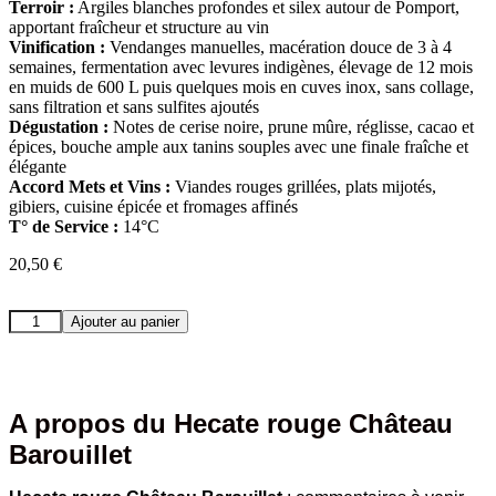
Terroir :
Argiles blanches profondes et silex autour de Pomport,
apportant fraîcheur et structure au vin
Vinification :
Vendanges manuelles, macération douce de 3 à 4
semaines, fermentation avec levures indigènes, élevage de 12 mois
en muids de 600 L puis quelques mois en cuves inox, sans collage,
sans filtration et sans sulfites ajoutés
Dégustation :
Notes de cerise noire, prune mûre, réglisse, cacao et
épices, bouche ample aux tanins souples avec une finale fraîche et
élégante
Accord Mets et Vins :
Viandes rouges grillées, plats mijotés,
gibiers, cuisine épicée et fromages affinés
T° de Service :
14°C
20,50
€
quantité
Ajouter au panier
de
Hecate
rouge
Château
Barouillet
A propos du Hecate rouge Château
Barouillet