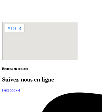
Madeleine – Villeneuve d’Ascq – Englos – Linselles – Erquinghem – Pérenchies – Mons en
Baroeul – Croix
* selon conditions générales de vente
Restons en contact
Suivez-nous en ligne
Facebook-f