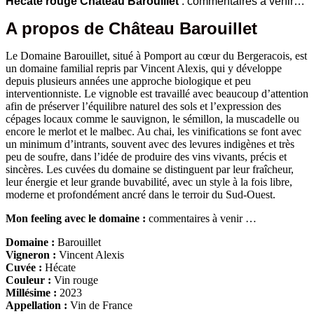
Hecate rouge Château Barouillet
: commentaires à venir…
A propos de Château Barouillet
Le Domaine Barouillet, situé à Pomport au cœur du Bergeracois, est
un domaine familial repris par Vincent Alexis, qui y développe
depuis plusieurs années une approche biologique et peu
interventionniste. Le vignoble est travaillé avec beaucoup d’attention
afin de préserver l’équilibre naturel des sols et l’expression des
cépages locaux comme le sauvignon, le sémillon, la muscadelle ou
encore le merlot et le malbec. Au chai, les vinifications se font avec
un minimum d’intrants, souvent avec des levures indigènes et très
peu de soufre, dans l’idée de produire des vins vivants, précis et
sincères. Les cuvées du domaine se distinguent par leur fraîcheur,
leur énergie et leur grande buvabilité, avec un style à la fois libre,
moderne et profondément ancré dans le terroir du Sud-Ouest.
Mon feeling avec le domaine :
commentaires à venir …
Domaine :
Barouillet
Vigneron :
Vincent Alexis
Cuvée :
Hécate
Couleur :
Vin rouge
Millésime :
2023
Appellation :
Vin de France