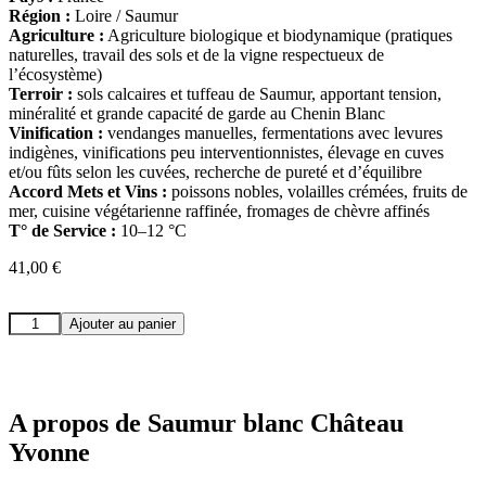
Région :
Loire / Saumur
Agriculture :
Agriculture biologique et biodynamique (pratiques
naturelles, travail des sols et de la vigne respectueux de
l’écosystème)
Terroir :
sols calcaires et tuffeau de Saumur, apportant tension,
minéralité et grande capacité de garde au Chenin Blanc
Vinification :
vendanges manuelles, fermentations avec levures
indigènes, vinifications peu interventionnistes, élevage en cuves
et/ou fûts selon les cuvées, recherche de pureté et d’équilibre
Accord Mets et Vins :
poissons nobles, volailles crémées, fruits de
mer, cuisine végétarienne raffinée, fromages de chèvre affinés
T° de Service :
10–12 °C
41,00
€
quantité
Ajouter au panier
de
Saumur
blanc
Château
Yvonne
A propos de Saumur blanc Château
Yvonne