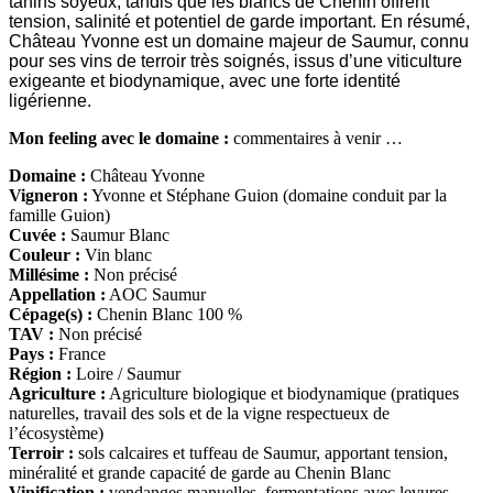
tanins soyeux, tandis que les blancs de Chenin offrent
tension, salinité et potentiel de garde important. En résumé,
Château Yvonne est un domaine majeur de Saumur, connu
pour ses vins de terroir très soignés, issus d’une viticulture
exigeante et biodynamique, avec une forte identité
ligérienne.
Mon feeling avec le domaine :
commentaires à venir …
Domaine :
Château Yvonne
Vigneron :
Yvonne et Stéphane Guion (domaine conduit par la
famille Guion)
Cuvée :
Saumur Blanc
Couleur :
Vin blanc
Millésime :
Non précisé
Appellation :
AOC Saumur
Cépage(s) :
Chenin Blanc 100 %
TAV :
Non précisé
Pays :
France
Région :
Loire / Saumur
Agriculture :
Agriculture biologique et biodynamique (pratiques
naturelles, travail des sols et de la vigne respectueux de
l’écosystème)
Terroir :
sols calcaires et tuffeau de Saumur, apportant tension,
minéralité et grande capacité de garde au Chenin Blanc
Vinification :
vendanges manuelles, fermentations avec levures