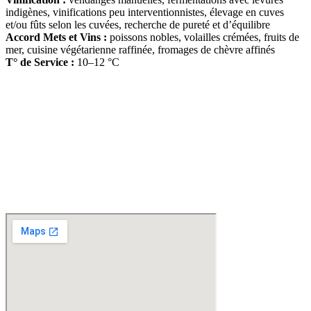
indigènes, vinifications peu interventionnistes, élevage en cuves
et/ou fûts selon les cuvées, recherche de pureté et d’équilibre
Accord Mets et Vins :
poissons nobles, volailles crémées, fruits de
mer, cuisine végétarienne raffinée, fromages de chèvre affinés
T° de Service :
10–12 °C
D
isponible chez
Gare à la Cave
à Bailleul – Hauts de France – Flandres – 59
Livraisons gratuites
sur BAILLEUL /
et sous conditions
en périphérie et sur LILLE et sa
métropole * – Armentières – Nieppe – Méteren – La Chapelle d’Armentières – Boeschèpe
– St Jans Cappel –
Ste Marie Cappel – Caestre – Steenwerck – Steenvoorde –
Hazebrouck – Merris – Berthen – Marcq en Baroeul – Mouvaux – Lomme –
Wambrechies – Wasquehal – Tourcoing – Roubaix – Bondues – Marquette lez Lille – La
Madeleine – Villeneuve d’Ascq – Englos – Linselles – Erquinghem – Pérenchies – Mons en
Baroeul – Croix
* selon conditions générales de vente