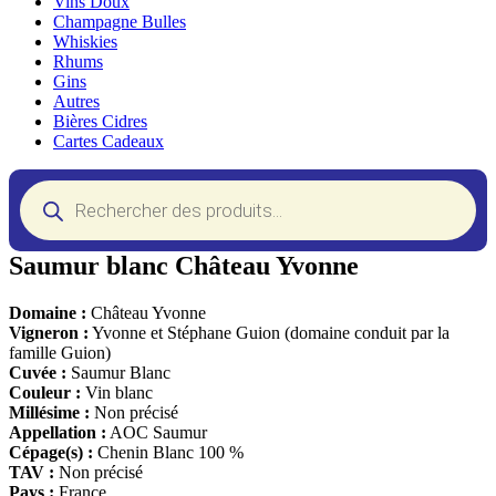
Vins Doux
Champagne Bulles
Whiskies
Rhums
Gins
Autres
Bières Cidres
Cartes Cadeaux
Recherche
de
produits
Saumur blanc Château Yvonne
Domaine :
Château Yvonne
Vigneron :
Yvonne et Stéphane Guion (domaine conduit par la
famille Guion)
Cuvée :
Saumur Blanc
Couleur :
Vin blanc
Millésime :
Non précisé
Appellation :
AOC Saumur
Cépage(s) :
Chenin Blanc 100 %
TAV :
Non précisé
Pays :
France