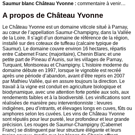
Saumur blanc Château Yvonne :
commentaire à venir…
A propos de Château Yvonne
Le Château Yvonne est un domaine viticole situé à Parnay,
au cœur de l’appellation Saumur-Champigny, dans la Vallée
de la Loire. Il s’agit d’un domaine de référence de la région,
installé sur des coteaux de tuffeau (calcaire typique de
Saumur). Le domaine couvre environ 16 hectares, répartis
entre Cabernet Franc (majoritaire), Chenin Blanc et une
petite part de Pineau d’Aunis, sur les villages de Parnay,
Turquant, Montsoreau et Champigny. L’histoire moderne du
domaine débute en 1997, lorsque le vignoble est recréé
après une période d’abandon, avant d’être repris en 2007
par Mathieu Vallée, qui en assure toujours la direction. Le
travail à la vigne est conduit en agriculture biologique et
biodynamique, avec une attention forte portée aux sols, aux
rendements faibles et à la biodiversité. Les vinifications sont
réalisées de manière peu interventionniste : levures
indigènes, peu d’intrants, et élevages longs en cuves, fûts ou
amphores selon les cuvées. Les vins de Château Yvonne
sont réputés pour leur pureté, leur profondeur et leur grande
précision. Les rouges de Saumur-Champigny (Cabernet
Franc) se distinguent par leur structure élégante et leurs