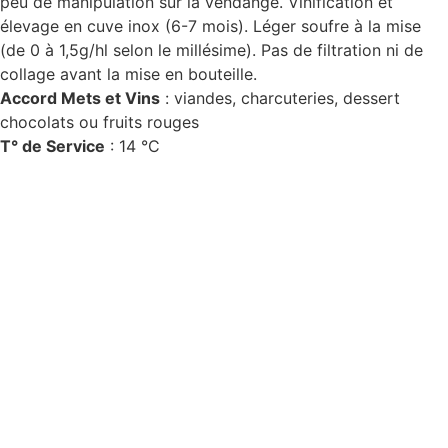
peu de manipulation sur la vendange. Vinification et
élevage en cuve inox (6-7 mois). Léger soufre à la mise
(de 0 à 1,5g/hl selon le millésime). Pas de filtration ni de
collage avant la mise en bouteille.
Accord Mets et Vins
: viandes, charcuteries, dessert
chocolats ou fruits rouges
T° de Service
: 14 °C
D
isponible chez
Gare à la Cave
à Bailleul – Hauts de
France – Flandres – 59
Livraisons gratuites
sur BAILLEUL /
et sous conditions
en
périphérie et sur LILLE et sa métropole * – Armentières –
Nieppe – Méteren – La Chapelle d’Armentières – Boeschèpe
– St Jans Cappel –
Ste Marie Cappel – Caestre –
Steenwerck – Steenvoorde – Hazebrouck – Merris –
Berthen – Marcq en Baroeul – Mouvaux – Lomme –
Wambrechies – Wasquehal – Tourcoing – Roubaix –
Bondues – Marquette lez Lille – La Madeleine – Villeneuve
d’Ascq – Englos – Linselles – Erquinghem – Pérenchies –
Mons en Baroeul – Croix
* selon conditions générales de vente