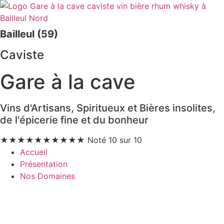
Bailleul (59)
Caviste
Gare à la cave
Vins d'Artisans, Spiritueux et Bières insolites,
de l'épicerie fine et du bonheur
★
★
★
★
★
★
★
★
★
★
Noté 10 sur 10
Accueil
Présentation
Nos Domaines