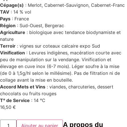
Cépage(s)
: Merlot, Cabernet-Sauvignon, Cabernet-Franc
TAV
: 14 % vol
Pays
: France
Région
: Sud-Ouest, Bergerac
Agriculture
: biologique avec tendance biodynamiste et
nature
Terroir
: vignes sur coteaux calcaire expo Sud
Vinification
: Levures indigènes, macération courte avec
peu de manipulation sur la vendange. Vinification et
élevage en cuve inox (6-7 mois). Léger soufre à la mise
(de 0 à 1,5g/hl selon le millésime). Pas de filtration ni de
collage avant la mise en bouteille.
Accord Mets et Vins
: viandes, charcuteries, dessert
chocolats ou fruits rouges
T° de Service
: 14 °C
16,50
€
quantité
A propos du
Ajouter au panier
de