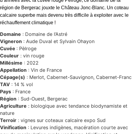
d’années avec la cuvée rouge Pèlroge, ce domaine de la
région de Bergerac jouxte le Château Jonc-Blanc. Un coteau
calcaire superbe mais devenu très difficile à exploiter avec le
réchauffement climatique
!
Domaine
: Domaine de l’Astré
Vigneron
: Aude Duval et Sylvain Ohayon
Cuvée
: Pèlroge
Couleur
: vin rouge
Millésime
: 2022
Appellation
: Vin de France
Cépage(s)
: Merlot, Cabernet-Sauvignon, Cabernet-Franc
TAV
: 14 % vol
Pays
: France
Région
: Sud-Ouest, Bergerac
Agriculture
: biologique avec tendance biodynamiste et
nature
Terroir
: vignes sur coteaux calcaire expo Sud
Vinification
: Levures indigènes, macération courte avec