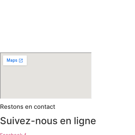
Steenwerck – Steenvoorde – Hazebrouck – Merris –
Berthen – Marcq en Baroeul – Mouvaux – Lomme –
Wambrechies – Wasquehal – Tourcoing – Roubaix –
Bondues – Marquette lez Lille – La Madeleine – Villeneuve
d’Ascq – Englos – Linselles – Erquinghem – Pérenchies –
Mons en Baroeul – Croix
* selon conditions générales de vente
Restons en contact
Suivez-nous en ligne