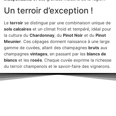
Un terroir d’exception !
Le
terroir
se distingue par une combinaison unique de
sols calcaires
et un climat froid et tempéré, idéal pour
la culture du
Chardonnay
, du
Pinot Noir
et du
Pinot
Meunier
. Ces cépages donnent naissance à une large
gamme de cuvées, allant des champagnes
bruts
aux
champagnes
vintages
, en passant par les
blancs de
blancs
et les
rosés
. Chaque cuvée exprime la richesse
du terroir champenois et le savoir-faire des vignerons.
D
isponible chez
Gare à la Cave
à Bailleul – Hauts de
France – Flandres – 59
Livraisons gratuites
sur BAILLEUL /
et sous conditions
en
périphérie et sur LILLE et sa métropole * – Armentières –
Nieppe – Méteren – La Chapelle d’Armentières – Boeschèpe
– St Jans Cappel –
Ste Marie Cappel – Caestre –