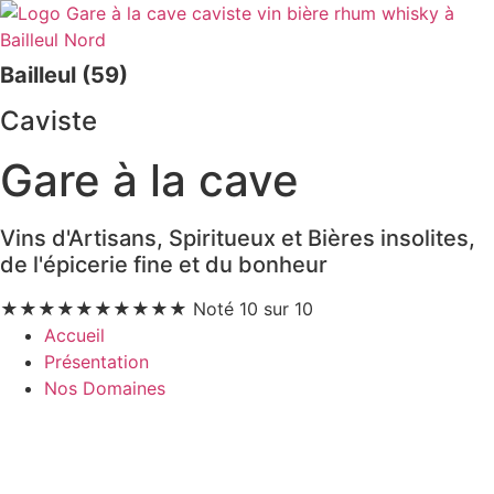
Bailleul (59)
Caviste
Gare à la cave
Vins d'Artisans, Spiritueux et Bières insolites,
de l'épicerie fine et du bonheur
★
★
★
★
★
★
★
★
★
★
Noté 10 sur 10
Accueil
Présentation
Nos Domaines