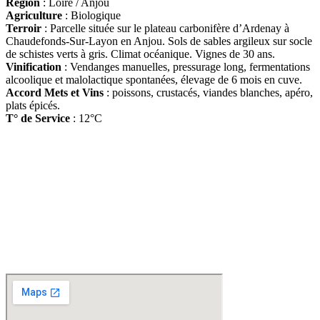
Région
: Loire / Anjou
Agriculture
: Biologique
Terroir
:
Parcelle située sur le plateau carbonifère d’Ardenay à
Chaudefonds-Sur-Layon en Anjou. Sols de sables argileux sur socle
de schistes verts à gris. Climat océanique. Vignes de 30 ans.
Vinification
:
Vendanges manuelles, pressurage long, fermentations
alcoolique et malolactique spontanées, élevage de 6 mois en cuve.
Accord Mets et Vins
: poissons, crustacés, viandes blanches, apéro,
plats épicés.
T° de Service
: 12°C
D
isponible chez
Gare à la Cave
à Bailleul – Hauts de France – Flandres – 59
Livraisons gratuites
sur BAILLEUL /
et sous conditions
en périphérie et sur LILLE et sa
métropole * – Armentières – Nieppe – Méteren – La Chapelle d’Armentières – Boeschèpe
– St Jans Cappel –
Ste Marie Cappel – Caestre – Steenwerck – Steenvoorde –
Hazebrouck – Merris – Berthen – Marcq en Baroeul – Mouvaux – Lomme –
Wambrechies – Wasquehal – Tourcoing – Roubaix – Bondues – Marquette lez Lille – La
Madeleine – Villeneuve d’Ascq – Englos – Linselles – Erquinghem – Pérenchies – Mons en
Baroeul – Croix
* selon conditions générales de vente