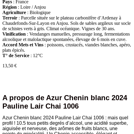
Pays
: France
Région
: Loire / Anjou
Agriculture
: Biologique
Terroir
:
Parcelle située sur le plateau carbonifère d’Ardenay à
Chaudefonds-Sur-Layon en Anjou. Sols de sables argileux sur socle
de schistes verts à gris. Climat océanique. Vignes de 30 ans.
Vinification
:
Vendanges manuelles, pressurage long, fermentations
alcoolique et malolactique spontanées, élevage de 6 mois en cuve.
Accord Mets et Vins
: poissons, crustacés, viandes blanches, apéro,
plats épicés.
T° de Service
: 12°C
13,50
€
A propos de Azur Chenin blanc 2024
Pauline Lair Chai 1006
Azur Chenin blanc 2024 Pauline Lair Chai 1006 : mais quel
profil ! 10.5 tous petits degrés d’alcool, une acidité superbe,
aiguisée et nerveuse, des arômes de fruits blancs, une
pointe de minéralité. Un Chenin accessible, élégant et