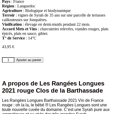
Pays
: France
Région
: Languedoc
Agriculture
: Biologique et biodynamique
Terroir
: vignes de Syrah de 35 ans sur une parcelle de terrasses
caillouteuses sur Jonquières.
Vinification
: élevage en demi-muids pendant 22 mois.
Accord Mets et Vins
: charcuteries relevées, viandes rouges, plats
épicés, plats en sauce, gibier.
T° de Service
: 14°C
43,95
€
quantité
Ajouter au panier
de
Les
Rangées
Longues
2021
A propos de Les Rangées Longues
rouge
2021 rouge Clos de la Barthassade
Clos
de
la
Les Rangées Longues Barthassade 2021 Vin de France
Barthassade
rouge : oh la la, le bébé !!! Les Rangées Longues sont une
toute nouvelle cuvée du domaine. C’est une Syrah pure aux