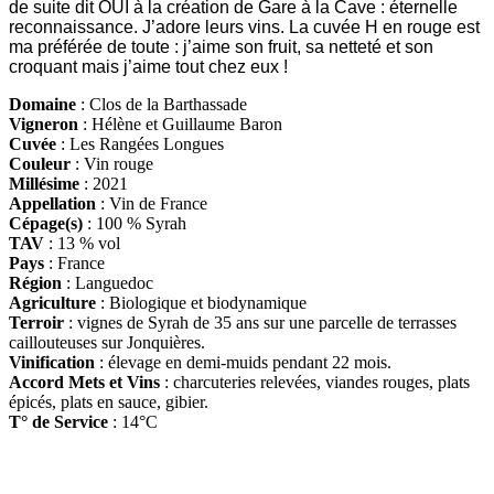
de suite dit OUI à la création de Gare à la Cave : éternelle
reconnaissance. J’adore leurs vins. La cuvée H en rouge est
ma préférée de toute : j’aime son fruit, sa netteté et son
croquant mais j’aime tout chez eux !
Domaine
: Clos de la Barthassade
Vigneron
: Hélène et Guillaume Baron
Cuvée
: Les Rangées Longues
Couleur
: Vin rouge
Millésime
: 2021
Appellation
: Vin de France
Cépage(s)
: 100 % Syrah
TAV
: 13 % vol
Pays
: France
Région
: Languedoc
Agriculture
: Biologique et biodynamique
Terroir
: vignes de Syrah de 35 ans sur une parcelle de terrasses
caillouteuses sur Jonquières.
Vinification
: élevage en demi-muids pendant 22 mois.
Accord Mets et Vins
: charcuteries relevées, viandes rouges, plats
épicés, plats en sauce, gibier.
T° de Service
: 14°C
D
isponible chez
Gare à la Cave
à Bailleul – Hauts de France – Flandres – 59