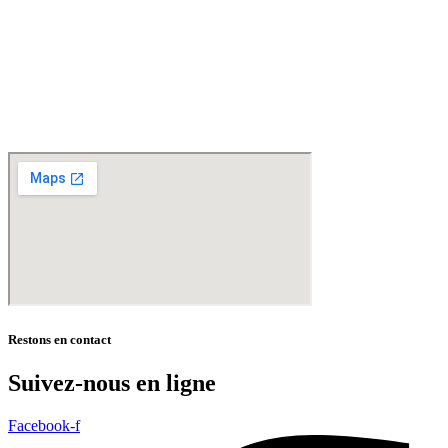
Livraisons gratuites
sur BAILLEUL /
et sous conditions
en périphérie et sur LILLE et sa
métropole * – Armentières – Nieppe – Méteren – La Chapelle d’Armentières – Boeschèpe
– St Jans Cappel –
Ste Marie Cappel – Caestre – Steenwerck – Steenvoorde –
Hazebrouck – Merris – Berthen – Marcq en Baroeul – Mouvaux – Lomme –
Wambrechies – Wasquehal – Tourcoing – Roubaix – Bondues – Marquette lez Lille – La
Madeleine – Villeneuve d’Ascq – Englos – Linselles – Erquinghem – Pérenchies – Mons en
Baroeul – Croix
* selon conditions générales de vente
Restons en contact
Suivez-nous en ligne
Facebook-f