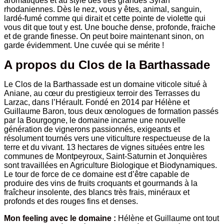
aromatiques et au style des très grandes Syrah
rhodaniennes. Dès le nez, vous y êtes, animal, sanguin,
lardé-fumé comme qui dirait et cette pointe de violette qui
vous dit que tout y est. Une bouche dense, profonde, fraiche
et de grande finesse. On peut boire maintenant sinon, on
garde évidemment. Une cuvée qui se mérite !
A propos du Clos de la Barthassade
Le Clos de la Barthassade est un domaine viticole situé à
Aniane, au cœur du prestigieux terroir des Terrasses du
Larzac, dans l’Hérault. Fondé en 2014 par Hélène et
Guillaume Baron, tous deux œnologues de formation passés
par la Bourgogne, le domaine incarne une nouvelle
génération de vignerons passionnés, exigeants et
résolument tournés vers une viticulture respectueuse de la
terre et du vivant. 13 hectares de vignes situées entre les
communes de Montpeyroux, Saint-Saturnin et Jonquières
sont travaillées en Agriculture Biologique et Biodynamiques.
Le tour de force de ce domaine est d’être capable de
produire des vins de fruits croquants et gourmands à la
fraîcheur insolente, des blancs très frais, minéraux et
profonds et des rouges fins et denses.
Mon feeling avec le domaine :
Hélène et Guillaume ont tout