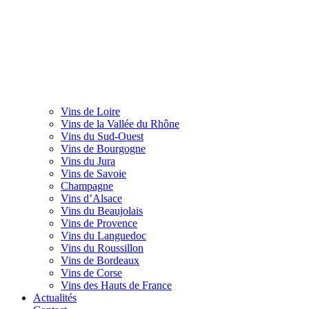
Vins de Loire
Vins de la Vallée du Rhône
Vins du Sud-Ouest
Vins de Bourgogne
Vins du Jura
Vins de Savoie
Champagne
Vins d’Alsace
Vins du Beaujolais
Vins de Provence
Vins du Languedoc
Vins du Roussillon
Vins de Bordeaux
Vins de Corse
Vins des Hauts de France
Actualités