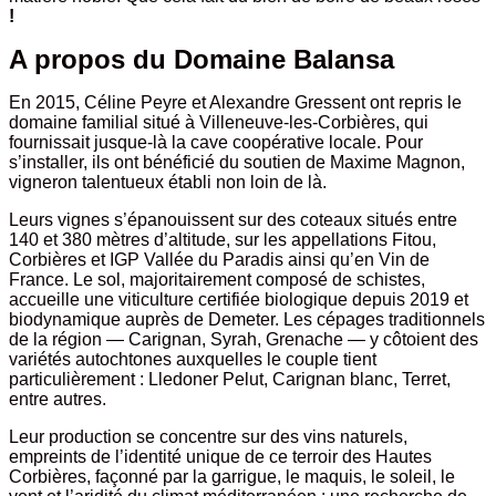
!
A propos du Domaine Balansa
En 2015, Céline Peyre et Alexandre Gressent ont repris le
domaine familial situé à Villeneuve-les-Corbières, qui
fournissait jusque-là la cave coopérative locale. Pour
s’installer, ils ont bénéficié du soutien de Maxime Magnon,
vigneron talentueux établi non loin de là.
Leurs vignes s’épanouissent sur des coteaux situés entre
140 et 380 mètres d’altitude, sur les appellations Fitou,
Corbières et IGP Vallée du Paradis ainsi qu’en Vin de
France. Le sol, majoritairement composé de schistes,
accueille une viticulture certifiée biologique depuis 2019 et
biodynamique auprès de Demeter. Les cépages traditionnels
de la région — Carignan, Syrah, Grenache — y côtoient des
variétés autochtones auxquelles le couple tient
particulièrement : Lledoner Pelut, Carignan blanc, Terret,
entre autres.
Leur production se concentre sur des vins naturels,
empreints de l’identité unique de ce terroir des Hautes
Corbières, façonné par la garrigue, le maquis, le soleil, le