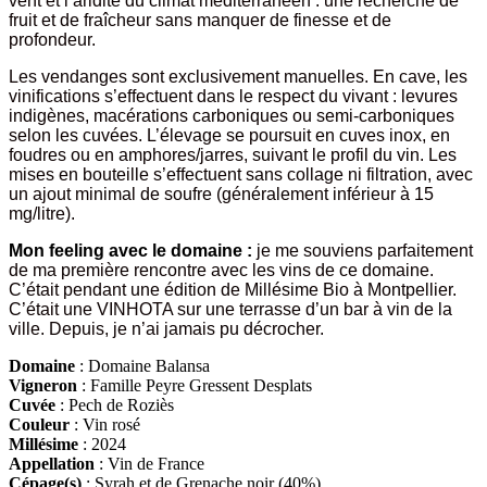
vent et l’aridité du climat méditerranéen : une recherche de
fruit et de fraîcheur sans manquer de finesse et de
profondeur.
Les vendanges sont exclusivement manuelles. En cave, les
vinifications s’effectuent dans le respect du vivant : levures
indigènes, macérations carboniques ou semi-carboniques
selon les cuvées. L’élevage se poursuit en cuves inox, en
foudres ou en amphores/jarres, suivant le profil du vin. Les
mises en bouteille s’effectuent sans collage ni filtration, avec
un ajout minimal de soufre (généralement inférieur à 15
mg/litre).
Mon feeling avec le domaine :
je me souviens parfaitement
de ma première rencontre avec les vins de ce domaine.
C’était pendant une édition de Millésime Bio à Montpellier.
C’était une VINHOTA sur une terrasse d’un bar à vin de la
ville. Depuis, je n’ai jamais pu décrocher.
Domaine
: Domaine Balansa
Vigneron
: Famille Peyre Gressent Desplats
Cuvée
: Pech de Roziès
Couleur
: Vin rosé
Millésime
: 2024
Appellation
: Vin de France
Cépage(s)
: Syrah et de Grenache noir (40%)