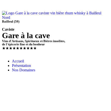
Bailleul (59)
Caviste
Gare à la cave
Vins d'Artisans, Spiritueux et Bières insolites,
de l'épicerie fine et du bonheur
★
★
★
★
★
★
★
★
★
★
Accueil
Présentation
Nos Domaines