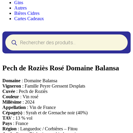
Gins
Autres
Bières Cidres
Cartes Cadeaux
Pech de Roziès Rosé Domaine Balansa
Domaine
: Domaine Balansa
Vigneron
: Famille Peyre Gressent Desplats
Cuvée
: Pech de Roziès
Couleur
: Vin rosé
Millésime
: 2024
Appellation
: Vin de France
Cépage(s)
: Syrah et de Grenache noir (40%)
TAV
: 13 % vol
Pays
: France
Région
: Languedoc / Corbières – Fitou