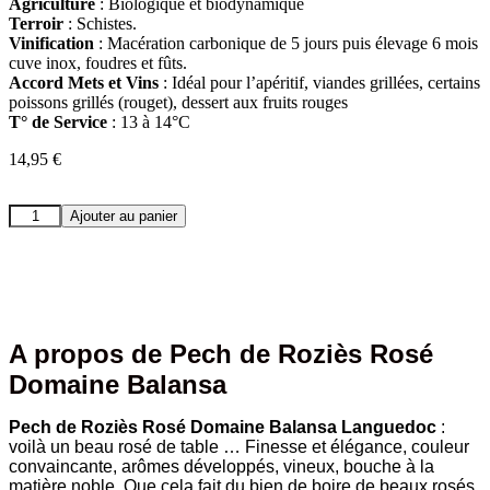
Agriculture
: Biologique et biodynamique
Terroir
: S
chistes.
Vinification
: Macération carbonique de 5 jours puis élevage 6 mois
cuve inox, foudres et fûts
.
Accord Mets et Vins
: Idéal pour l’apéritif, viandes grillées, certains
poissons grillés (rouget), dessert aux fruits rouges
T° de Service
: 13 à 14°C
14,95
€
Ajouter au panier
A propos de Pech de Roziès Rosé
Domaine Balansa
Pech de Roziès Rosé Domaine Balansa Languedoc
:
voilà un beau rosé de table … Finesse et élégance, couleur
convaincante, arômes développés, vineux, bouche à la
matière noble. Que cela fait du bien de boire de beaux rosés