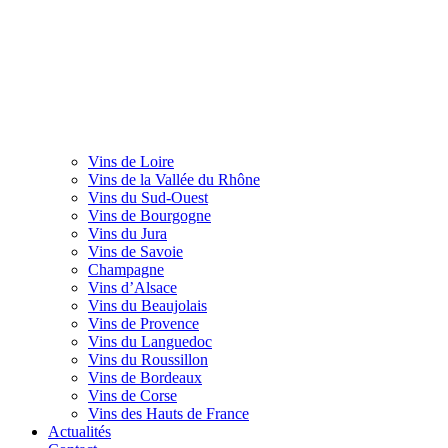
Vins de Loire
Vins de la Vallée du Rhône
Vins du Sud-Ouest
Vins de Bourgogne
Vins du Jura
Vins de Savoie
Champagne
Vins d’Alsace
Vins du Beaujolais
Vins de Provence
Vins du Languedoc
Vins du Roussillon
Vins de Bordeaux
Vins de Corse
Vins des Hauts de France
Actualités