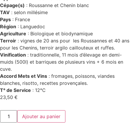
Cépage(s)
: Roussanne et Chenin blanc
TAV
: selon millésime
Pays
: France
Région
: Languedoc
Agriculture
: Biologique et biodynamique
Terroir
: vignes de 20 ans pour les Roussannes et 40 ans
pour les Chenins, terroir argilo caillouteux et ruffes.
Vinification
: traditionnelle, 11 mois d’élevage en demi-
muids (500l) et barriques de plusieurs vins + 6 mois en
cuve.
Accord Mets et Vins
: fromages, poissons, viandes
blanches, risotto, recettes provençales.
T° de Service
: 12°C
23,50
€
quantité
Ajouter au panier
de
Les
Cargadous
blanc