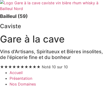
Bailleul (59)
Caviste
Gare à la cave
Vins d'Artisans, Spiritueux et Bières insolites,
de l'épicerie fine et du bonheur
★
★
★
★
★
★
★
★
★
★
Noté 10 sur 10
Accueil
Présentation
Nos Domaines