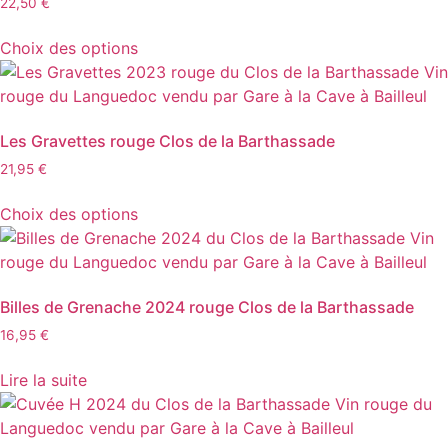
22,50
€
options
Ce
peuvent
Choix des options
produit
être
a
choisies
plusieurs
sur
variations.
la
Les Gravettes rouge Clos de la Barthassade
Les
page
21,95
€
options
du
Ce
peuvent
produit
Choix des options
produit
être
a
choisies
plusieurs
sur
variations.
la
Billes de Grenache 2024 rouge Clos de la Barthassade
Les
page
16,95
€
options
du
peuvent
produit
Lire la suite
être
choisies
sur