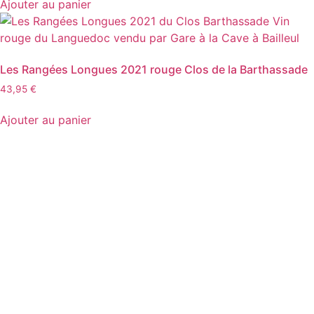
Ajouter au panier
Les Rangées Longues 2021 rouge Clos de la Barthassade
43,95
€
Ajouter au panier
D
isponible chez
Gare à la Cave
à Bailleul – Hauts de
France – Flandres – 59
Livraisons gratuites
sur BAILLEUL /
et sous conditions
en
périphérie et sur LILLE et sa métropole * – Armentières –
Nieppe – Méteren – La Chapelle d’Armentières – Boeschèpe
– St Jans Cappel –
Ste Marie Cappel – Caestre –
Steenwerck – Steenvoorde – Hazebrouck – Merris –
Berthen – Marcq en Baroeul – Mouvaux – Lomme –
Wambrechies – Wasquehal – Tourcoing – Roubaix –
Bondues – Marquette lez Lille – La Madeleine – Villeneuve
d’Ascq – Englos – Linselles – Erquinghem – Pérenchies –
Mons en Baroeul – Croix