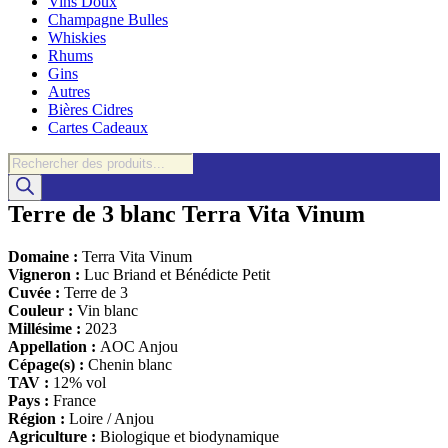
Vins Doux
Champagne Bulles
Whiskies
Rhums
Gins
Autres
Bières Cidres
Cartes Cadeaux
Recherche
de
produits
Terre de 3 blanc Terra Vita Vinum
Domaine :
Terra Vita Vinum
Vigneron :
Luc Briand et Bénédicte Petit
Cuvée :
Terre de 3
Couleur :
Vin blanc
Millésime :
2023
Appellation :
AOC Anjou
Cépage(s) :
Chenin blanc
TAV :
12% vol
Pays :
France
Région :
Loire / Anjou
Agriculture :
Biologique et biodynamique