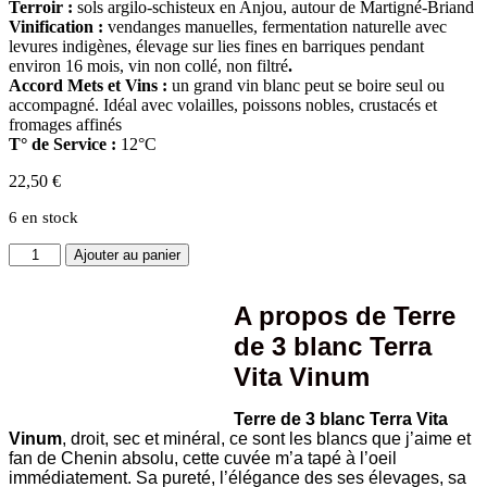
Terroir :
sols argilo-schisteux en Anjou, autour de Martigné-Briand
Vinification :
vendanges manuelles, fermentation naturelle avec
levures indigènes, élevage sur lies fines en barriques pendant
environ 16 mois, vin non collé, non filtré
.
Accord Mets et Vins :
un grand vin blanc peut se boire seul ou
accompagné. Idéal avec volailles, poissons nobles, crustacés et
fromages affinés
T° de Service :
12°C
22,50
€
6 en stock
quantité
Ajouter au panier
de
Terre
de
A propos de Terre
3
de 3 blanc Terra
blanc
Terra
Vita Vinum
Vita
Vinum
Terre de 3 blanc Terra Vita
Vinum
, droit, sec et minéral, ce sont les blancs que j’aime et
fan de Chenin absolu, cette cuvée m’a tapé à l’oeil
immédiatement. Sa pureté, l’élégance des ses élevages, sa