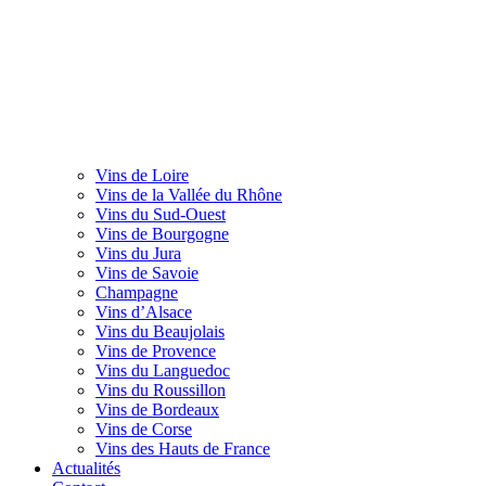
Vins de Loire
Vins de la Vallée du Rhône
Vins du Sud-Ouest
Vins de Bourgogne
Vins du Jura
Vins de Savoie
Champagne
Vins d’Alsace
Vins du Beaujolais
Vins de Provence
Vins du Languedoc
Vins du Roussillon
Vins de Bordeaux
Vins de Corse
Vins des Hauts de France
Actualités