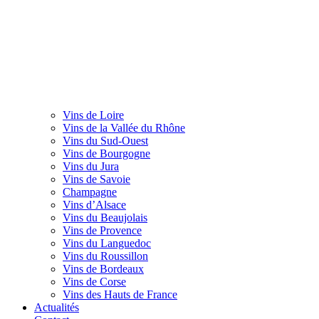
Vins de Loire
Vins de la Vallée du Rhône
Vins du Sud-Ouest
Vins de Bourgogne
Vins du Jura
Vins de Savoie
Champagne
Vins d’Alsace
Vins du Beaujolais
Vins de Provence
Vins du Languedoc
Vins du Roussillon
Vins de Bordeaux
Vins de Corse
Vins des Hauts de France
Actualités