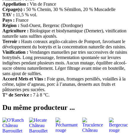
Appellation :
Vin de France
Cépage(s) :
50 % Chenin, 30 % Sémillon, 20 % Muscadelle
TAV :
11,5 % vol.
Pays :
France
Région :
Sud-Ouest, Bergerac (Dordogne)
Agriculture :
Biologique et biodynamique (Demeter), vinification
naturelle sans sulfites ajoutés.
Terroir :
Hauts coteaux argilo-calcaires de Pomport, favorisant le
développement du botrytis et la concentration naturelle des raisins.
Vinification :
Vendanges manuelles par tries successives de raisins
botrytisés. Long pressurage, fermentation spontanée sur levures
indigènes pendant plusieurs mois. Aucun mutage, équilibre alcool-
sucre obtenu naturellement. Léger filtrage avant mise en bouteille,
sans ajout de sulfites.
Accord Mets et Vins :
Foie gras, fromages persillés, volailles à la
crème, tajine d’agneau, porc à l’ananas, desserts aux fruits et
pâtisseries peu sucrées.
T° de Service :
7 à 8 °C.
Du même producteur ...