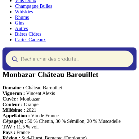
Vins Doux
Champagne Bulles
Whiskies
Rhums
Gins
Autres
Bières Cidres
Cartes Cadeaux
Recherche
de
produits
Monbazar Château Barouillet
Domaine :
Château Barouillet
Vigneron :
Vincent Alexis
Cuvée :
Monbazar
Couleur :
Orange
Millésime :
2021
Appellation :
Vin de France
Cépage(s) :
50 % Chenin, 30 % Sémillon, 20 % Muscadelle
TAV :
11,5 % vol.
Pays :
France
Région :
Sud-Ouest, Bergerac (Dordogne)