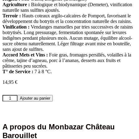
Agriculture :
Biologique et biodynamique (Demeter), vinification
naturelle sans sulfites ajoutés.
Terroir :
Hauts coteaux argilo-calcaires de Pomport, favorisant le
développement du botrytis et la concentration naturelle des raisins.
Vinification :
Vendanges manuelles par tries successives de raisins
botrytisés. Long pressurage, fermentation spontanée sur levures
indigènes pendant plusieurs mois. Aucun mutage, équilibre alcool-
sucre obtenu naturellement. Léger filtrage avant mise en bouteille,
sans ajout de sulfites.
Accord Mets et Vins :
Foie gras, fromages persillés, volailles à la
crème, tajine d’agneau, porc à l’ananas, desserts aux fruits et
pâtisseries peu sucrées.
T° de Service :
7 à 8 °C.
14,95
€
quantité
Ajouter au panier
de
Monbazar
Château
Barouillet
A propos du Monbazar Château
Barouillet