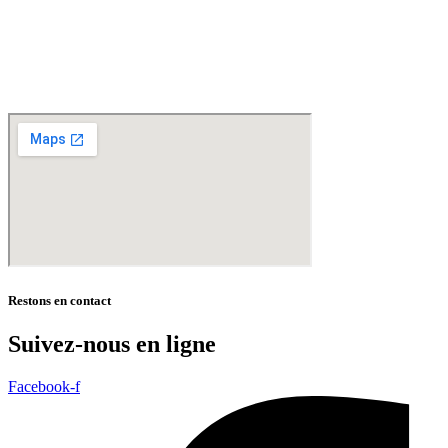
Hazebrouck – Merris – Berthen – Marcq en Baroeul – Mouvaux – Lomme –
Wambrechies – Wasquehal – Tourcoing – Roubaix – Bondues – Marquette lez Lille – La
Madeleine – Villeneuve d’Ascq – Englos – Linselles – Erquinghem – Pérenchies – Mons en
Baroeul – Croix
* selon conditions générales de vente
Restons en contact
Suivez-nous en ligne
Facebook-f