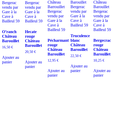
O’ranch
Hecate
Truculence
Château
rouge
Pécharmant
blanc
Bergecrac
Barouillet
Château
rouge
Château
rouge
Barouillet
16,50
€
Château
Barouillet
Château
20,50
€
Barouillet
Barouillet
22,50
€
Ajouter au
12,95
€
10,25
€
panier
Ajouter au
Ajouter au
panier
Ajouter au
panier
Ajouter au
panier
panier
D
isponible chez
Gare à la Cave
à Bailleul – Hauts de France – Flandres – 59
Livraisons gratuites
sur BAILLEUL /
et sous conditions
en périphérie et sur LILLE et sa
métropole * – Armentières – Nieppe – Méteren – La Chapelle d’Armentières – Boeschèpe
– St Jans Cappel –
Ste Marie Cappel – Caestre – Steenwerck – Steenvoorde –