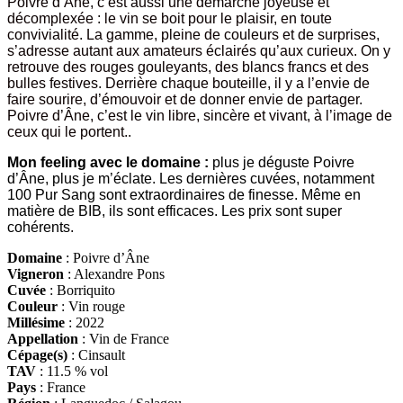
Poivre d’Âne, c’est aussi une démarche joyeuse et
décomplexée : le vin se boit pour le plaisir, en toute
convivialité. La gamme, pleine de couleurs et de surprises,
s’adresse autant aux amateurs éclairés qu’aux curieux. On y
retrouve des rouges gouleyants, des blancs francs et des
bulles festives. Derrière chaque bouteille, il y a l’envie de
faire sourire, d’émouvoir et de donner envie de partager.
Poivre d’Âne, c’est le vin libre, sincère et vivant, à l’image de
ceux qui le portent..
Mon feeling avec le domaine :
plus je déguste Poivre
d’Âne, plus je m’éclate. Les dernières cuvées, notamment
100 Pur Sang sont extraordinaires de finesse. Même en
matière de BIB, ils sont efficaces. Les prix sont super
cohérents
.
Domaine
: Poivre d’Âne
Vigneron
: Alexandre Pons
Cuvée
: Borriquito
Couleur
: Vin rouge
Millésime
: 2022
Appellation
: Vin de France
Cépage(s)
: Cinsault
TAV
: 11.5 % vol
Pays
: France