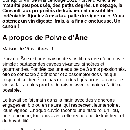
d'Âne
Borriquito Vin de France rouge 2022 Poivre d’Âne,
une
maturité peu poussée, des petits degrés, un cépage, le
Cinsault, aux propriétés de fraîcheur et de subtilité
indéniable. Ajoutez à cela la « patte du vigneron ». Vous
obtenez un vin digeste, frais, à la finale onctueuse. Un
canon !
A propos de Poivre d’Âne
Maison de Vins Libres !!!
Poivre d’Âne est une maison de vins libres née d’une envie
simple : partager des cuvées vivantes, sincères et
gourmandes. Fondée par une équipe de 3 amis passionnés,
elle se consacre à dénicher et à assembler des vins qui
respirent la liberté. Ici, pas de codes figés ni de carcans : le
vin se fait au plus proche du raisin, avec le moins d’artifice
possible.
Le travail se fait main dans la main avec des vignerons
engagés en bio ou en nature, qui respectent leur terroir et
leurs vignes. Chaque cuvée raconte une histoire, un lieu,
une rencontre, toujours avec cette recherche de fraîcheur et
de buvabilité.