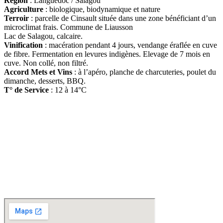
Région
: Languedoc / Salagou
Agriculture
: biologique, biodynamique et nature
Terroir
: parcelle de Cinsault située dans une zone bénéficiant d’un
microclimat frais. Commune de Liausson
Lac de Salagou, calcaire.
Vinification
: macération pendant 4 jours, vendange éraflée en cuve
de fibre. Fermentation en levures indigènes. Elevage de 7 mois en
cuve. Non collé, non filtré.
Accord Mets et Vins
: à l’apéro, planche de charcuteries, poulet du
dimanche, desserts, BBQ.
T° de Service
: 12 à 14°C
D
isponible chez
Gare à la Cave
à Bailleul – Hauts de France – Flandres – 59
Livraisons gratuites
sur BAILLEUL /
et sous conditions
en périphérie et sur LILLE et sa
métropole * – Armentières – Nieppe – Méteren – La Chapelle d’Armentières – Boeschèpe
– St Jans Cappel –
Ste Marie Cappel – Caestre – Steenwerck – Steenvoorde –
Hazebrouck – Merris – Berthen – Marcq en Baroeul – Mouvaux – Lomme –
Wambrechies – Wasquehal – Tourcoing – Roubaix – Bondues – Marquette lez Lille – La
Madeleine – Villeneuve d’Ascq – Englos – Linselles – Erquinghem – Pérenchies – Mons en
Baroeul – Croix
* selon conditions générales de vente