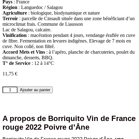
Pays
: France
Région
: Languedoc / Salagou
Agriculture
: biologique, biodynamique et nature
Terroir
: parcelle de Cinsault située dans une zone bénéficiant d’un
microclimat frais. Commune de Liausson
Lac de Salagou, calcaire.
Vinification
: macération pendant 4 jours, vendange éraflée en cuve
de fibre. Fermentation en levures indigènes. Elevage de 7 mois en
cuve. Non collé, non filtré.
Accord Mets et Vins
: à l’apéro, planche de charcuteries, poulet du
dimanche, desserts, BBQ.
T° de Service
: 12 à 14°C
11,75
€
quantité
Ajouter au panier
de
Borriquito
Vin
de
France
A propos de Borriquito Vin de France
rouge
rouge 2022 Poivre d’Âne
2022
Poivre