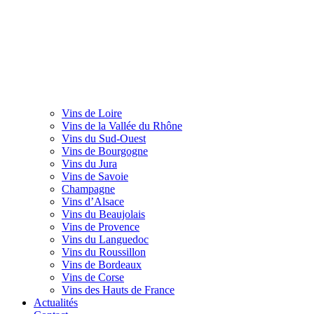
Vins de Loire
Vins de la Vallée du Rhône
Vins du Sud-Ouest
Vins de Bourgogne
Vins du Jura
Vins de Savoie
Champagne
Vins d’Alsace
Vins du Beaujolais
Vins de Provence
Vins du Languedoc
Vins du Roussillon
Vins de Bordeaux
Vins de Corse
Vins des Hauts de France
Actualités