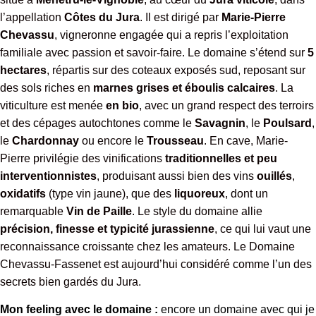
l’appellation
Côtes du Jura
. Il est dirigé par
Marie-Pierre
Chevassu
, vigneronne engagée qui a repris l’exploitation
familiale avec passion et savoir-faire. Le domaine s’étend sur
5
hectares
, répartis sur des coteaux exposés sud, reposant sur
des sols riches en
marnes grises et éboulis calcaires
. La
viticulture est menée
en bio
, avec un grand respect des terroirs
et des cépages autochtones comme le
Savagnin
, le
Poulsard
,
le
Chardonnay
ou encore le
Trousseau
. En cave, Marie-
Pierre privilégie des vinifications
traditionnelles et peu
interventionnistes
, produisant aussi bien des vins
ouillés
,
oxidatifs
(type vin jaune), que des
liquoreux
, dont un
remarquable
Vin de Paille
. Le style du domaine allie
précision, finesse et typicité jurassienne
, ce qui lui vaut une
reconnaissance croissante chez les amateurs. Le Domaine
Chevassu-Fassenet est aujourd’hui considéré comme l’un des
secrets bien gardés du Jura.
Mon feeling avec le domaine :
encore un domaine avec qui je