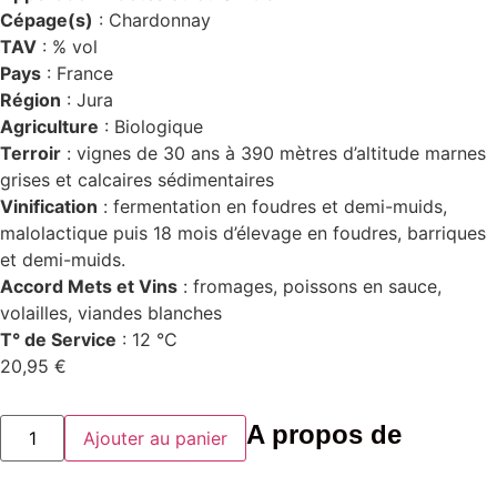
Cépage(s)
: Chardonnay
TAV
: % vol
Pays
: France
Région
: Jura
Agriculture
: Biologique
Terroir
: vignes de 30 ans à 390 mètres d’altitude marnes
grises et calcaires sédimentaires
Vinification
: fermentation en foudres et demi-muids,
malolactique puis 18 mois d’élevage en foudres, barriques
et demi-muids.
Accord Mets et Vins
: fromages, poissons en sauce,
volailles, viandes blanches
T° de Service
: 12 °C
20,95
€
quantité
A propos de
Ajouter au panier
de
Chardonnay
ouillé
Domaine