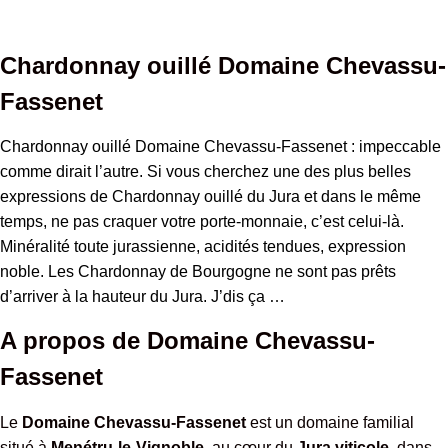
Chevassu-
Fassenet
Chardonnay ouillé Domaine Chevassu-
Fassenet
Chardonnay ouillé Domaine Chevassu-Fassenet : impeccable
comme dirait l’autre. Si vous cherchez une des plus belles
expressions de Chardonnay ouillé du Jura et dans le même
temps, ne pas craquer votre porte-monnaie, c’est celui-là.
Minéralité toute jurassienne, acidités tendues, expression
noble. Les Chardonnay de Bourgogne ne sont pas prêts
d’arriver à la hauteur du Jura. J’dis ça …
A propos de Domaine Chevassu-
Fassenet
Le
Domaine Chevassu-Fassenet
est un domaine familial
situé à
Menétru-le-Vignoble
, au cœur du
Jura viticole
, dans