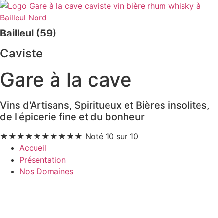
Bailleul (59)
Caviste
Gare à la cave
Vins d'Artisans, Spiritueux et Bières insolites,
de l'épicerie fine et du bonheur
★
★
★
★
★
★
★
★
★
★
Noté 10 sur 10
Accueil
Présentation
Nos Domaines