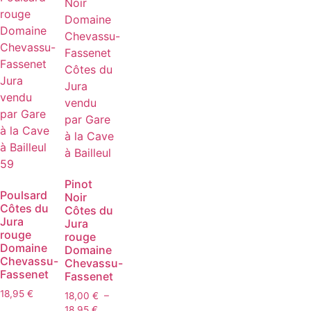
choisies
sur
la
page
du
produit
Pinot
Poulsard
Noir
Côtes du
Côtes du
Jura
Jura
rouge
rouge
Domaine
Domaine
Chevassu-
Chevassu-
Fassenet
Fassenet
18,95
€
18,00
€
–
Plage
18,95
€