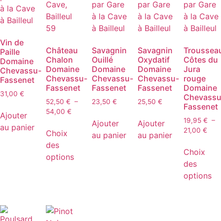
Vin de
Château
Savagnin
Savagnin
Troussea
Paille
Chalon
Ouillé
Oxydatif
Côtes du
Domaine
Domaine
Domaine
Domaine
Jura
Chevassu-
Chevassu-
Chevassu-
Chevassu-
rouge
Fassenet
Fassenet
Fassenet
Fassenet
Domaine
31,00
€
Chevassu
52,50
€
–
23,50
€
25,50
€
Fassenet
Plage
54,00
€
Ajouter
19,95
€
–
de
Ajouter
Ajouter
Ce
au panier
Plag
21,00
€
prix :
Choix
au panier
au panier
produit
de
52,50 €
des
a
prix 
à
Choix
options
19,9
plusieurs
54,00 €
des
à
variations.
options
21,0
Les
options
peuvent
être