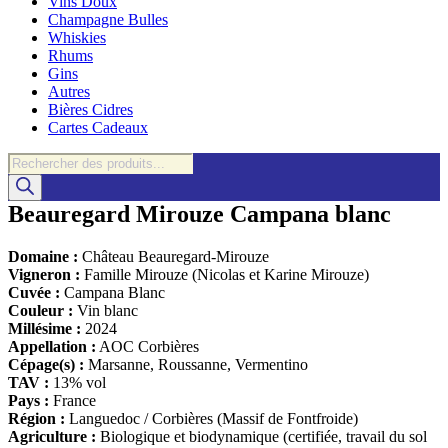
Vins Doux
Champagne Bulles
Whiskies
Rhums
Gins
Autres
Bières Cidres
Cartes Cadeaux
Recherche
de
produits
Beauregard Mirouze Campana blanc
Domaine :
Château Beauregard-Mirouze
Vigneron :
Famille Mirouze (Nicolas et Karine Mirouze)
Cuvée :
Campana Blanc
Couleur :
Vin blanc
Millésime :
2024
Appellation :
AOC Corbières
Cépage(s) :
Marsanne, Roussanne, Vermentino
TAV :
13% vol
Pays :
France
Région :
Languedoc / Corbières (Massif de Fontfroide)
Agriculture :
Biologique et biodynamique (certifiée, travail du sol