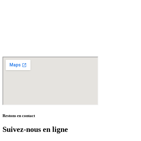
D
isponible chez
Gare à la Cave
à Bailleul – Hauts de France – Flandres – 59
Livraisons gratuites
sur BAILLEUL /
et sous conditions
en périphérie et sur LILLE et sa
métropole * – Armentières – Nieppe – Méteren – La Chapelle d’Armentières – Boeschèpe
– St Jans Cappel –
Ste Marie Cappel – Caestre – Steenwerck – Steenvoorde –
Hazebrouck – Merris – Berthen – Marcq en Baroeul – Mouvaux – Lomme –
Wambrechies – Wasquehal – Tourcoing – Roubaix – Bondues – Marquette lez Lille – La
Madeleine – Villeneuve d’Ascq – Englos – Linselles – Erquinghem – Pérenchies – Mons en
Baroeul – Croix
* selon conditions générales de vente
Restons en contact
Suivez-nous en ligne