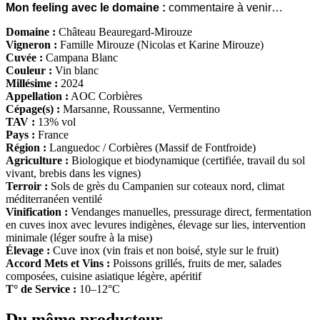
Mon feeling avec le domaine :
commentaire à venir…
Domaine :
Château Beauregard-Mirouze
Vigneron :
Famille Mirouze (Nicolas et Karine Mirouze)
Cuvée :
Campana Blanc
Couleur :
Vin blanc
Millésime :
2024
Appellation :
AOC Corbières
Cépage(s) :
Marsanne, Roussanne, Vermentino
TAV :
13% vol
Pays :
France
Région :
Languedoc / Corbières (Massif de Fontfroide)
Agriculture :
Biologique et biodynamique (certifiée, travail du sol
vivant, brebis dans les vignes)
Terroir :
Sols de grès du Campanien sur coteaux nord, climat
méditerranéen ventilé
Vinification :
Vendanges manuelles, pressurage direct, fermentation
en cuves inox avec levures indigènes, élevage sur lies, intervention
minimale (léger soufre à la mise)
Élevage :
Cuve inox (vin frais et non boisé, style sur le fruit)
Accord Mets et Vins :
Poissons grillés, fruits de mer, salades
composées, cuisine asiatique légère, apéritif
T° de Service :
10–12°C
Du même producteur ...