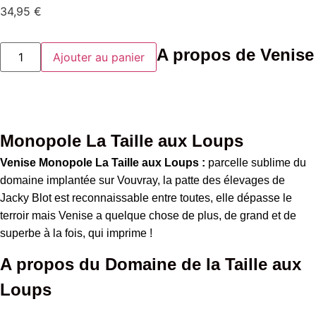
34,95
€
quantité
A propos de Venise
Ajouter au panier
de
Venise
Monopole
La
Taille
aux
Loups
Monopole La Taille aux Loups
Venise Monopole La Taille aux Loups :
parcelle sublime du
domaine implantée sur Vouvray, la patte des élevages de
Jacky Blot est reconnaissable entre toutes, elle dépasse le
terroir mais Venise a quelque chose de plus, de grand et de
superbe à la fois, qui imprime !
A propos du Domaine de la Taille aux
Loups