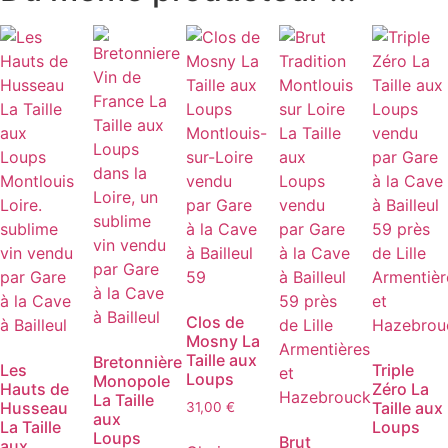
Clos de
Mosny La
Taille aux
Bretonnière
Les
Triple
Loups
Monopole
Hauts de
Zéro La
La Taille
Husseau
Taille aux
31,00
€
aux
La Taille
Loups
Ce
Loups
Brut
aux