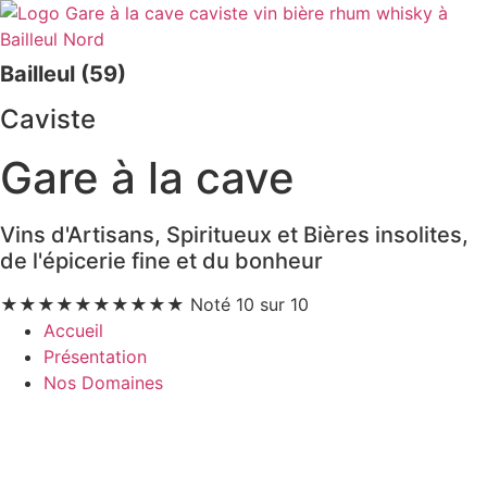
Bailleul (59)
Caviste
Gare à la cave
Vins d'Artisans, Spiritueux et Bières insolites,
de l'épicerie fine et du bonheur
★
★
★
★
★
★
★
★
★
★
Noté 10 sur 10
Accueil
Présentation
Nos Domaines