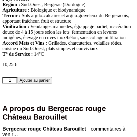
Région :
Sud-Ouest, Bergerac (Dordogne)
Agriculture :
Biologique et biodynamique
Terroir :
Sols argilo-calcaires et argilo-graveleux du Bergeracois,
apportant fraîcheur, fruit et structure
Vinification :
Vendanges manuelles, égrappage partiel, macération
douce de 4 à 15 jours selon les lots, fermentation en levures
indigènes, élevage en cuves inox/béton, sans collage ni filtration
Accord Mets et Vins :
Grillades, charcuteries, volailles rôties,
cuisine du Sud-Ouest, plats simples et conviviaux
T° de Service :
14°C
10,25
€
quantité
Ajouter au panier
de
Bergecrac
rouge
Château
Barouillet
A propos du Bergecrac rouge
Château Barouillet
Bergecrac rouge Château Barouillet
: commentaires à
venir…