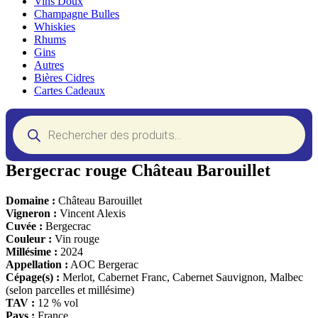
Vins Doux
Champagne Bulles
Whiskies
Rhums
Gins
Autres
Bières Cidres
Cartes Cadeaux
Recherche
de
produits
Bergecrac rouge Château Barouillet
Domaine :
Château Barouillet
Vigneron :
Vincent Alexis
Cuvée :
Bergecrac
Couleur :
Vin rouge
Millésime :
2024
Appellation :
AOC Bergerac
Cépage(s) :
Merlot, Cabernet Franc, Cabernet Sauvignon, Malbec
(selon parcelles et millésime)
TAV :
12 % vol
Pays :
France