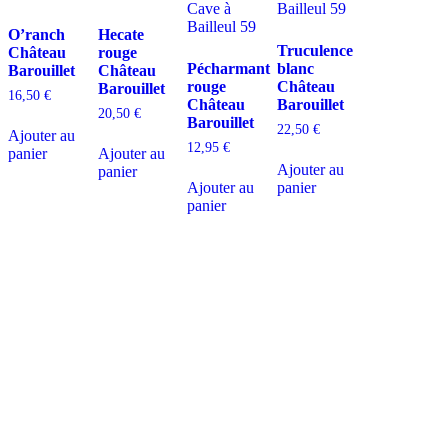
O’ranch
Hecate
Truculence
Château
rouge
Pécharmant
blanc
Barouillet
Château
rouge
Château
Barouillet
16,50
€
Château
Barouillet
20,50
€
Barouillet
22,50
€
Ajouter au
12,95
€
panier
Ajouter au
Ajouter au
panier
Ajouter au
panier
panier
D
isponible chez
Gare à la Cave
à Bailleul – Hauts de France – Flandres – 59
Livraisons gratuites
sur BAILLEUL /
et sous conditions
en périphérie et sur LILLE et sa
métropole * – Armentières – Nieppe – Méteren – La Chapelle d’Armentières – Boeschèpe
– St Jans Cappel –
Ste Marie Cappel – Caestre – Steenwerck – Steenvoorde –
Hazebrouck – Merris – Berthen – Marcq en Baroeul – Mouvaux – Lomme –
Wambrechies – Wasquehal – Tourcoing – Roubaix – Bondues – Marquette lez Lille – La
Madeleine – Villeneuve d’Ascq – Englos – Linselles – Erquinghem – Pérenchies – Mons en
Baroeul – Croix
* selon conditions générales de vente