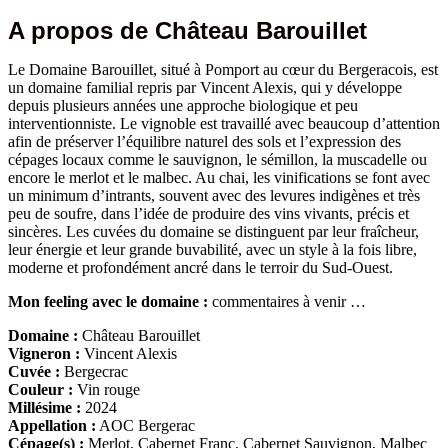
A propos de Château Barouillet
Le Domaine Barouillet, situé à Pomport au cœur du Bergeracois, est
un domaine familial repris par Vincent Alexis, qui y développe
depuis plusieurs années une approche biologique et peu
interventionniste. Le vignoble est travaillé avec beaucoup d’attention
afin de préserver l’équilibre naturel des sols et l’expression des
cépages locaux comme le sauvignon, le sémillon, la muscadelle ou
encore le merlot et le malbec. Au chai, les vinifications se font avec
un minimum d’intrants, souvent avec des levures indigènes et très
peu de soufre, dans l’idée de produire des vins vivants, précis et
sincères. Les cuvées du domaine se distinguent par leur fraîcheur,
leur énergie et leur grande buvabilité, avec un style à la fois libre,
moderne et profondément ancré dans le terroir du Sud-Ouest.
Mon feeling avec le domaine :
commentaires à venir …
Domaine :
Château Barouillet
Vigneron :
Vincent Alexis
Cuvée :
Bergecrac
Couleur :
Vin rouge
Millésime :
2024
Appellation :
AOC Bergerac
Cépage(s) :
Merlot, Cabernet Franc, Cabernet Sauvignon, Malbec