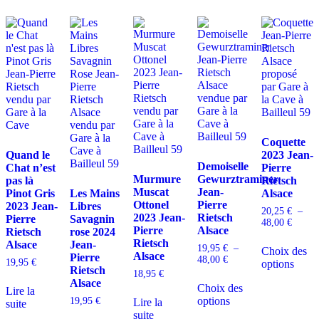
Coquette
Quand le
2023 Jean-
Demoiselle
Chat n’est
Pierre
Murmure
Gewurztraminer
pas là
Rietsch
Muscat
Jean-
Pinot Gris
Les Mains
Alsace
Ottonel
Pierre
2023 Jean-
Libres
20,25
€
–
2023 Jean-
Rietsch
Pierre
Savagnin
Plage
48,00
€
Pierre
Alsace
Rietsch
rose 2024
de
C
Rietsch
Alsace
Jean-
prix :
19,95
€
–
Choix des
p
Alsace
20,25 
Pierre
Plage
48,00
€
19,95
€
options
a
à
Rietsch
de
18,95
€
Ce
p
48,00 
prix :
Alsace
Choix des
produit
v
Lire la
19,95 €
options
a
19,95
€
Lire la
L
suite
à
plusieurs
suite
o
48,00 €