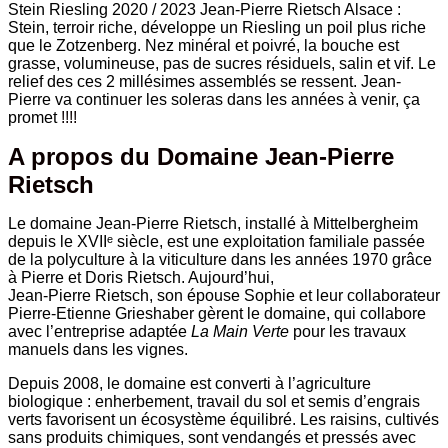
Stein Riesling 2020 / 2023 Jean-Pierre Rietsch Alsace :
Stein, terroir riche, développe un Riesling un poil plus riche
que le Zotzenberg. Nez minéral et poivré, la bouche est
grasse, volumineuse, pas de sucres résiduels, salin et vif. Le
relief des ces 2 millésimes assemblés se ressent. Jean-
Pierre va continuer les soleras dans les années à venir, ça
promet
!!!!
A propos du Domaine Jean-Pierre
Rietsch
Le domaine Jean-Pierre Rietsch, installé à Mittelbergheim
depuis le XVIIᵉ siècle, est une exploitation familiale passée
de la polyculture à la viticulture dans les années 1970 grâce
à Pierre et Doris Rietsch. Aujourd’hui,
Jean-Pierre Rietsch, son épouse Sophie et leur collaborateur
Pierre-Etienne Grieshaber gèrent le domaine, qui collabore
avec l’entreprise adaptée
La Main Verte
pour les travaux
manuels dans les vignes.
Depuis 2008, le domaine est converti à l’agriculture
biologique : enherbement, travail du sol et semis d’engrais
verts favorisent un écosystème équilibré. Les raisins, cultivés
sans produits chimiques, sont vendangés et pressés avec