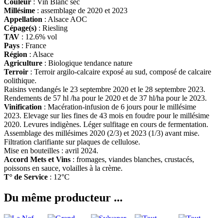
Couleur
: Vin Blanc sec
Millésime
: assemblage de 2020 et 2023
Appellation
: Alsace AOC
Cépage(s)
: Riesling
TAV
: 12.6% vol
Pays
: France
Région
: Alsace
Agriculture
: Biologique tendance nature
Terroir
: Terroir argilo-calcaire exposé au sud, composé de calcaire
oolithique.
Raisins vendangés le 23 septembre 2020 et le 28 septembre 2023.
Rendements de 57 hl /ha pour le 2020 et de 37 hl/ha pour le 2023.
Vinification
:
Macération-infusion de 6 jours pour le millésime
2023. Elevage sur lies fines de 43 mois en foudre pour le millésime
2020. Levures indigènes. Léger sulfitage en cours de fermentation.
Assemblage des millésimes 2020 (2/3) et 2023 (1/3) avant mise.
Filtration clarifiante sur plaques de cellulose.
Mise en bouteilles : avril 2024.
Accord Mets et Vins
: fromages, viandes blanches, crustacés,
poissons en sauce, volailles à la crème.
T° de Service
: 12°C
Du même producteur ...