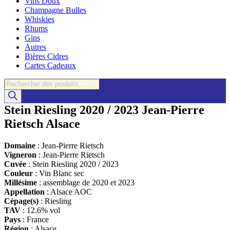
Vins Doux
Champagne Bulles
Whiskies
Rhums
Gins
Autres
Bières Cidres
Cartes Cadeaux
Recherche
de
produits
Stein Riesling 2020 / 2023 Jean-Pierre
Rietsch Alsace
Domaine
: Jean-Pierre Rietsch
Vigneron
: Jean-Pierre Rietsch
Cuvée
: Stein Riesling 2020 / 2023
Couleur
: Vin Blanc sec
Millésime
: assemblage de 2020 et 2023
Appellation
: Alsace AOC
Cépage(s)
: Riesling
TAV
: 12.6% vol
Pays
: France
Région
: Alsace