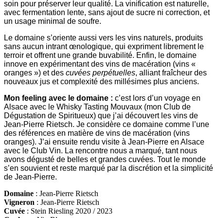
soin pour préserver leur qualité. La vinification est naturelle,
avec fermentation lente, sans ajout de sucre ni correction, et
un usage minimal de soufre.
Le domaine s’oriente aussi vers les vins naturels, produits
sans aucun intrant œnologique, qui expriment librement le
terroir et offrent une grande buvabilité. Enfin, le domaine
innove en expérimentant des vins de macération (vins «
oranges ») et des
cuvées perpétuelles
, alliant fraîcheur des
nouveaux jus et complexité des millésimes plus anciens.
Mon feeling avec le domaine :
c’est lors d’un voyage en
Alsace avec le Whisky Tasting Mouvaux (mon Club de
Dégustation de Spiritueux) que j’ai découvert les vins de
Jean-Pierre Rietsch. Je considère ce domaine comme l’une
des références en matière de vins de macération (vins
oranges). J’ai ensuite rendu visite à Jean-Pierre en Alsace
avec le Club Vin. La rencontre nous a marqué, tant nous
avons dégusté de belles et grandes cuvées. Tout le monde
s’en souvient et reste marqué par la discrétion et la simplicité
de Jean-Pierre
.
Domaine
: Jean-Pierre Rietsch
Vigneron
: Jean-Pierre Rietsch
Cuvée
: Stein Riesling 2020 / 2023