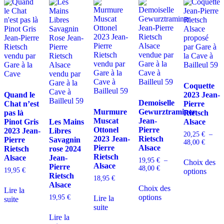
Coquette
Quand le
2023 Jean-
Demoiselle
Chat n’est
Pierre
Murmure
Gewurztraminer
pas là
Rietsch
Muscat
Jean-
Pinot Gris
Les Mains
Alsace
Ottonel
Pierre
2023 Jean-
Libres
20,25
€
–
2023 Jean-
Rietsch
Pierre
Savagnin
Plage
48,00
€
Pierre
Alsace
Rietsch
rose 2024
de
C
Rietsch
Alsace
Jean-
prix :
19,95
€
–
Choix des
p
Alsace
20,25 
Pierre
Plage
48,00
€
19,95
€
options
a
à
Rietsch
de
18,95
€
Ce
p
48,00 
prix :
Alsace
Choix des
produit
v
Lire la
19,95 €
options
a
19,95
€
Lire la
L
suite
à
plusieurs
suite
o
48,00 €
variations.
p
Lire la