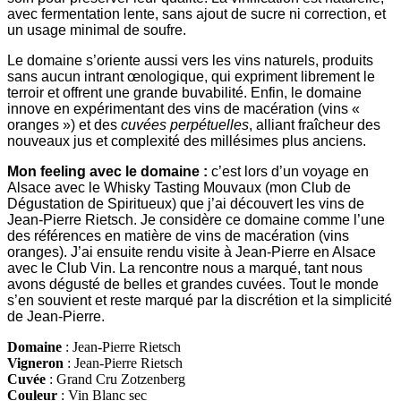
avec fermentation lente, sans ajout de sucre ni correction, et
un usage minimal de soufre.
Le domaine s’oriente aussi vers les vins naturels, produits
sans aucun intrant œnologique, qui expriment librement le
terroir et offrent une grande buvabilité. Enfin, le domaine
innove en expérimentant des vins de macération (vins «
oranges ») et des
cuvées perpétuelles
, alliant fraîcheur des
nouveaux jus et complexité des millésimes plus anciens.
Mon feeling avec le domaine :
c’est lors d’un voyage en
Alsace avec le Whisky Tasting Mouvaux (mon Club de
Dégustation de Spiritueux) que j’ai découvert les vins de
Jean-Pierre Rietsch. Je considère ce domaine comme l’une
des références en matière de vins de macération (vins
oranges). J’ai ensuite rendu visite à Jean-Pierre en Alsace
avec le Club Vin. La rencontre nous a marqué, tant nous
avons dégusté de belles et grandes cuvées. Tout le monde
s’en souvient et reste marqué par la discrétion et la simplicité
de Jean-Pierre
.
Domaine
: Jean-Pierre Rietsch
Vigneron
: Jean-Pierre Rietsch
Cuvée
: Grand Cru Zotzenberg
Couleur
: Vin Blanc sec