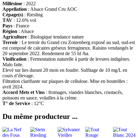
Millésime
: 2022
Appellation
: Alsace Grand Cru AOC
Cépage(s)
: Riesling
TAV
: 12.6% vol
Pays
: France
Région
: Alsace
Agriculture
: Biologique tendance nature
Terroir
: Le terroir du Grand cru Zotzenberg exposé au sud, sud-est
est composé de calcaires gréseux ferrugineux. Raisins vendangés le
20 septembre 2022. Rendement de 55 hl /ha.
Vinification
:
Fermentation naturelle à partir de levures indigènes.
Malo faite.
Elevé sur lies durant 20 mois en foudre. Sulfitage de 10 mg/L en
cours d’élevage.
Filtration clarifiante sur plaques de cellulose. Mise en bouteilles :
avril 2024.
Accord Mets et Vins
: fromages, viandes blanches, crustacés,
poissons en sauce, volailles à la crème.
T° de Service
: 12°C
Du même producteur ...