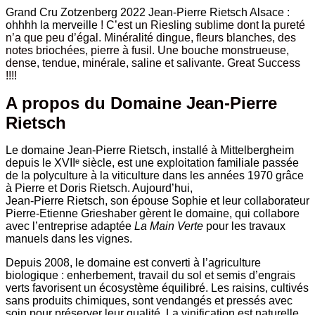
Grand Cru Zotzenberg 2022 Jean-Pierre Rietsch Alsace :
ohhhh la merveille
! C’est un Riesling sublime dont la pureté
n’a que peu d’égal. Minéralité dingue, fleurs blanches, des
notes briochées, pierre à fusil. Une bouche monstrueuse,
dense, tendue, minérale, saline et salivante. Great Success
!!!!
A propos du Domaine Jean-Pierre
Rietsch
Le domaine Jean-Pierre Rietsch, installé à Mittelbergheim
depuis le XVIIᵉ siècle, est une exploitation familiale passée
de la polyculture à la viticulture dans les années 1970 grâce
à Pierre et Doris Rietsch. Aujourd’hui,
Jean-Pierre Rietsch, son épouse Sophie et leur collaborateur
Pierre-Etienne Grieshaber gèrent le domaine, qui collabore
avec l’entreprise adaptée
La Main Verte
pour les travaux
manuels dans les vignes.
Depuis 2008, le domaine est converti à l’agriculture
biologique : enherbement, travail du sol et semis d’engrais
verts favorisent un écosystème équilibré. Les raisins, cultivés
sans produits chimiques, sont vendangés et pressés avec
soin pour préserver leur qualité. La vinification est naturelle,