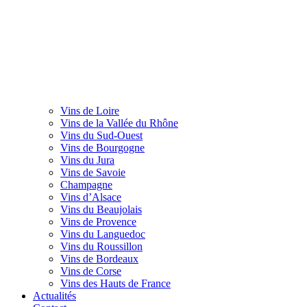
Vins de Loire
Vins de la Vallée du Rhône
Vins du Sud-Ouest
Vins de Bourgogne
Vins du Jura
Vins de Savoie
Champagne
Vins d’Alsace
Vins du Beaujolais
Vins de Provence
Vins du Languedoc
Vins du Roussillon
Vins de Bordeaux
Vins de Corse
Vins des Hauts de France
Actualités