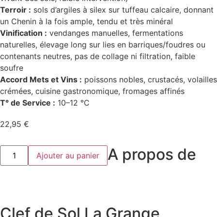
Terroir :
sols d’argiles à silex sur tuffeau calcaire, donnant
un Chenin à la fois ample, tendu et très minéral
Vinification :
vendanges manuelles, fermentations
naturelles, élevage long sur lies en barriques/foudres ou
contenants neutres, pas de collage ni filtration, faible
soufre
Accord Mets et Vins :
poissons nobles, crustacés, volailles
crémées, cuisine gastronomique, fromages affinés
T° de Service :
10–12 °C
22,95
€
quantité
A propos de
Ajouter au panier
de
Clef
de
Sol
La
Grange
Tiphaine
Clef de Sol La Grange