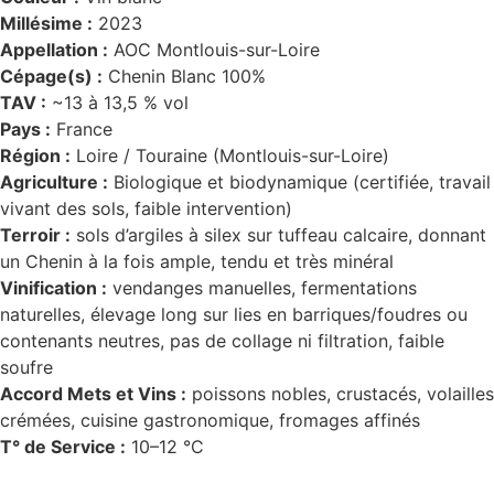
Millésime :
2023
Appellation :
AOC Montlouis-sur-Loire
Cépage(s) :
Chenin Blanc 100%
TAV :
~13 à 13,5 % vol
Pays :
France
Région :
Loire / Touraine (Montlouis-sur-Loire)
Agriculture :
Biologique et biodynamique (certifiée, travail
vivant des sols, faible intervention)
Terroir :
sols d’argiles à silex sur tuffeau calcaire, donnant
un Chenin à la fois ample, tendu et très minéral
Vinification :
vendanges manuelles, fermentations
naturelles, élevage long sur lies en barriques/foudres ou
contenants neutres, pas de collage ni filtration, faible
soufre
Accord Mets et Vins :
poissons nobles, crustacés, volailles
crémées, cuisine gastronomique, fromages affinés
T° de Service :
10–12 °C
D
isponible chez
Gare à la Cave
à Bailleul – Hauts de