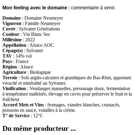
Mon feeling avec le domaine :
commentaire à venir
.
Domaine
: Domaine Neumeyer
Vigneron
: Famille Neumeyer
Cuvée
: Sylvaner Générations
Couleur
: Vin Blanc Sec
Millésime
: 2022
Appellation
: Alsace AOC
Cépage(s)
: Sylvaner
TAV
: 14% vol
Pays
: France
Région
: Alsace
Agriculture
: Biologique
Terroir
: Sols argilo-calcaires et granitiques du Bas-Rhin, apportant
vivacité et minéralité au Sylvaner.
Vinification
: Vendanges manuelles, pressurage doux, fermentation
à température maîtrisée, élevage en cuves pour préserver le fruit et la
fraîcheur
Accord Mets et Vins
: fromages, viandes blanches, crustacés,
poissons en sauce, volailles à la crème.
T° de Service
: 12°C
Du même producteur ...