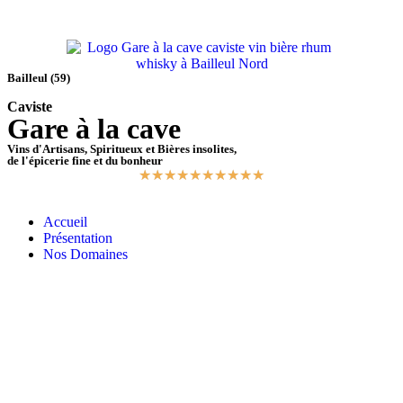
Bailleul (59)
Caviste
Gare à la cave
Vins d'Artisans, Spiritueux et Bières insolites,
de l'épicerie fine et du bonheur
★
★
★
★
★
★
★
★
★
★
Accueil
Présentation
Nos Domaines