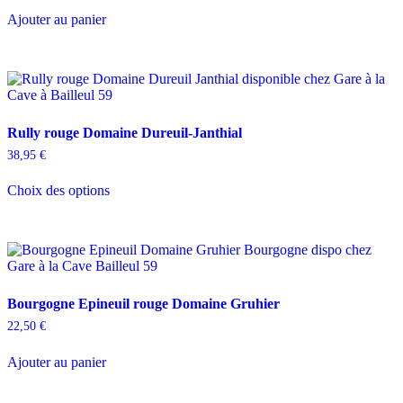
Ajouter au panier
Rully rouge Domaine Dureuil-Janthial
38,95
€
Ce
Choix des options
produit
a
plusieurs
variations.
Les
options
peuvent
Bourgogne Epineuil rouge Domaine Gruhier
être
choisies
22,50
€
sur
la
Ajouter au panier
page
du
produit