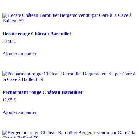
a
à
plusieurs
29,50 €
variations.
Les
options
peuvent
Hecate rouge Château Barouillet
être
choisies
20,50
€
sur
la
Ajouter au panier
page
du
produit
Pécharmant rouge Château Barouillet
12,95
€
Ajouter au panier