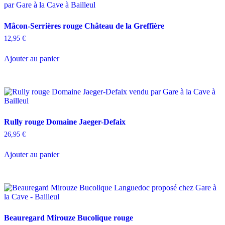
options
peuvent
Mâcon-Serrières rouge Château de la Greffière
être
choisies
12,95
€
sur
la
Ajouter au panier
page
du
produit
Rully rouge Domaine Jaeger-Defaix
26,95
€
Ajouter au panier
Beauregard Mirouze Bucolique rouge