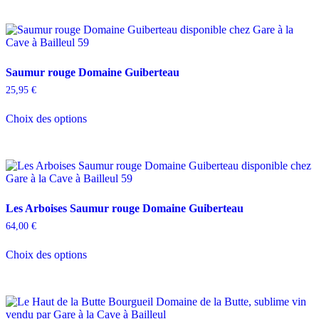
Saumur rouge Domaine Guiberteau
25,95
€
Ce
Choix des options
produit
a
plusieurs
variations.
Les
options
peuvent
Les Arboises Saumur rouge Domaine Guiberteau
être
choisies
64,00
€
sur
Ce
la
Choix des options
produit
page
a
du
plusieurs
produit
variations.
Les