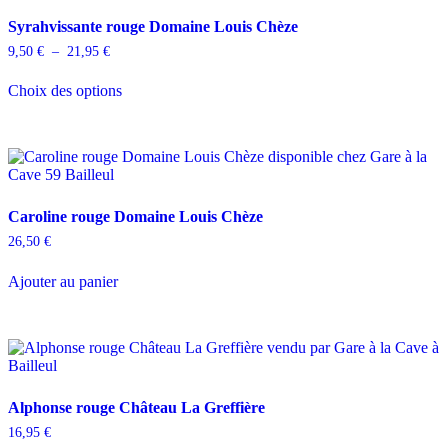
Syrahvissante rouge Domaine Louis Chèze
Plage
9,50
€
–
21,95
€
de
Ce
prix :
Choix des options
produit
9,50 €
a
à
plusieurs
21,95 €
variations.
Les
options
peuvent
Caroline rouge Domaine Louis Chèze
être
choisies
26,50
€
sur
la
Ajouter au panier
page
du
produit
Alphonse rouge Château La Greffière
16,95
€