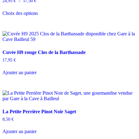
Plage
24,95
€
–
57,50
€
de
Ce
prix :
Choix des options
produit
24,95 €
a
à
plusieurs
57,50 €
variations.
Les
options
peuvent
Cuvée H9 rouge Clos de la Barthassade
être
choisies
17,95
€
sur
la
Ajouter au panier
page
du
produit
La Petite Perrière Pinot Noir Saget
8,50
€
Ajouter au panier