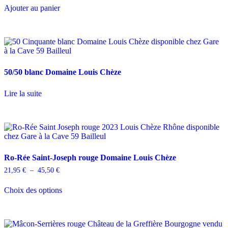
Ajouter au panier
50/50 blanc Domaine Louis Chèze
Lire la suite
Ro-Rée Saint-Joseph rouge Domaine Louis Chèze
Plage
21,95
€
–
45,50
€
de
Ce
prix :
Choix des options
produit
21,95 €
a
à
plusieurs
45,50 €
variations.
Les