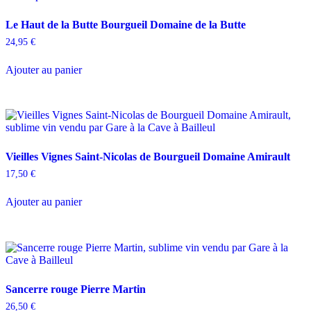
options
peuvent
Le Haut de la Butte Bourgueil Domaine de la Butte
être
choisies
24,95
€
sur
la
Ajouter au panier
page
du
produit
Vieilles Vignes Saint-Nicolas de Bourgueil Domaine Amirault
17,50
€
Ajouter au panier
Sancerre rouge Pierre Martin
26,50
€