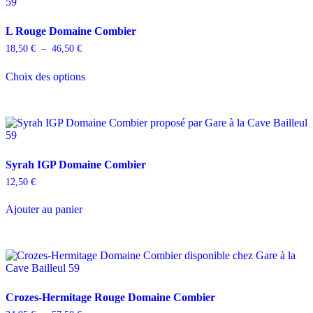
L Rouge Domaine Combier
Plage
18,50
€
–
46,50
€
de
Ce
prix :
Choix des options
produit
18,50 €
a
à
plusieurs
46,50 €
variations.
Les
options
peuvent
Syrah IGP Domaine Combier
être
choisies
12,50
€
sur
la
Ajouter au panier
page
du
produit
Crozes-Hermitage Rouge Domaine Combier