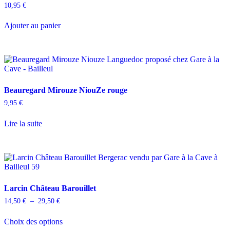
10,95
€
Ajouter au panier
Beauregard Mirouze NiouZe rouge
9,95
€
Lire la suite
Larcin Château Barouillet
Plage
14,50
€
–
29,50
€
de
Ce
prix :
Choix des options
produit
14,50 €