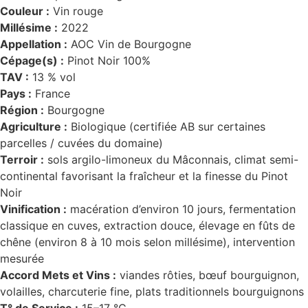
Couleur :
Vin rouge
Millésime :
2022
Appellation :
AOC Vin de Bourgogne
Cépage(s) :
Pinot Noir 100%
TAV :
13 % vol
Pays :
France
Région :
Bourgogne
Agriculture :
Biologique (certifiée AB sur certaines
parcelles / cuvées du domaine)
Terroir :
sols argilo-limoneux du Mâconnais, climat semi-
continental favorisant la fraîcheur et la finesse du Pinot
Noir
Vinification :
macération d’environ 10 jours, fermentation
classique en cuves, extraction douce, élevage en fûts de
chêne (environ 8 à 10 mois selon millésime), intervention
mesurée
Accord Mets et Vins :
viandes rôties, bœuf bourguignon,
volailles, charcuterie fine, plats traditionnels bourguignons
T° de Service :
15–17 °C