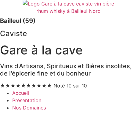
Bailleul (59)
Caviste
Gare à la cave
Vins d'Artisans, Spiritueux et Bières insolites,
de l'épicerie fine et du bonheur
★
★
★
★
★
★
★
★
★
★
Noté 10 sur 10
Accueil
Présentation
Nos Domaines