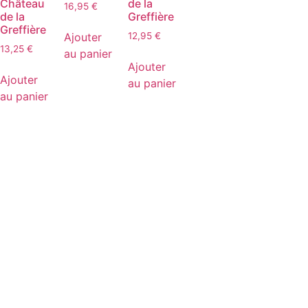
Château
de la
16,95
€
de la
Greffière
Greffière
Ajouter
12,95
€
13,25
€
au panier
Ajouter
Ajouter
au panier
au panier
D
isponible chez
Gare à la Cave
à Bailleul – Hauts de
France – Flandres – 59
Livraisons gratuites
sur BAILLEUL /
et sous conditions
en
périphérie et sur LILLE et sa métropole * – Armentières –
Nieppe – Méteren – La Chapelle d’Armentières – Boeschèpe
– St Jans Cappel –
Ste Marie Cappel – Caestre –
Steenwerck – Steenvoorde – Hazebrouck – Merris –
Berthen – Marcq en Baroeul – Mouvaux – Lomme –
Wambrechies – Wasquehal – Tourcoing – Roubaix –
Bondues – Marquette lez Lille – La Madeleine – Villeneuve
d’Ascq – Englos – Linselles – Erquinghem – Pérenchies –