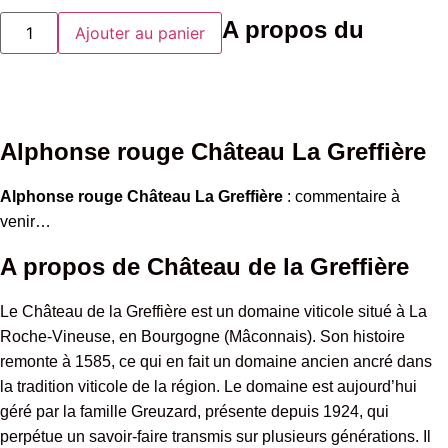
quantité
A propos du
Ajouter au panier
de
Alphonse
rouge
Château
La
Greffière
Alphonse rouge Château La Greffière
Alphonse rouge Château La Greffière
: commentaire à
venir…
A propos de Château de la Greffière
Le Château de la Greffière est un domaine viticole situé à La
Roche-Vineuse, en Bourgogne (Mâconnais). Son histoire
remonte à 1585, ce qui en fait un domaine ancien ancré dans
la tradition viticole de la région. Le domaine est aujourd’hui
géré par la famille Greuzard, présente depuis 1924, qui
perpétue un savoir-faire transmis sur plusieurs générations. Il