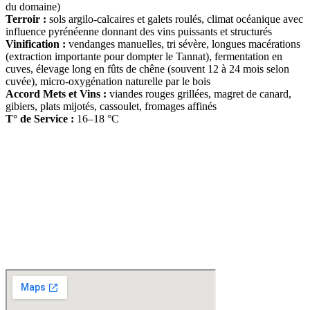
du domaine)
Terroir :
sols argilo-calcaires et galets roulés, climat océanique avec
influence pyrénéenne donnant des vins puissants et structurés
Vinification :
vendanges manuelles, tri sévère, longues macérations
(extraction importante pour dompter le Tannat), fermentation en
cuves, élevage long en fûts de chêne (souvent 12 à 24 mois selon
cuvée), micro-oxygénation naturelle par le bois
Accord Mets et Vins :
viandes rouges grillées, magret de canard,
gibiers, plats mijotés, cassoulet, fromages affinés
T° de Service :
16–18 °C
D
isponible chez
Gare à la Cave
à Bailleul – Hauts de France – Flandres – 59
Livraisons gratuites
sur BAILLEUL /
et sous conditions
en périphérie et sur LILLE et sa
métropole * – Armentières – Nieppe – Méteren – La Chapelle d’Armentières – Boeschèpe
– St Jans Cappel –
Ste Marie Cappel – Caestre – Steenwerck – Steenvoorde –
Hazebrouck – Merris – Berthen – Marcq en Baroeul – Mouvaux – Lomme –
Wambrechies – Wasquehal – Tourcoing – Roubaix – Bondues – Marquette lez Lille – La
Madeleine – Villeneuve d’Ascq – Englos – Linselles – Erquinghem – Pérenchies – Mons en
Baroeul – Croix
* selon conditions générales de vente