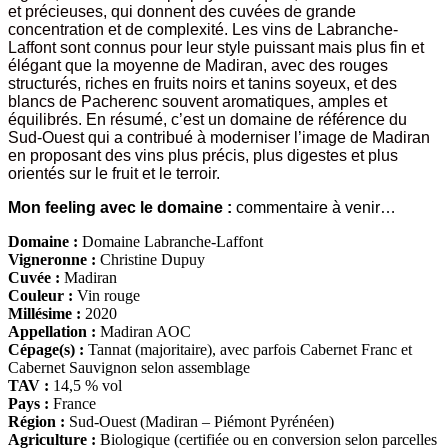
et précieuses, qui donnent des cuvées de grande
concentration et de complexité. Les vins de Labranche-
Laffont sont connus pour leur style puissant mais plus fin et
élégant que la moyenne de Madiran, avec des rouges
structurés, riches en fruits noirs et tanins soyeux, et des
blancs de Pacherenc souvent aromatiques, amples et
équilibrés. En résumé, c’est un domaine de référence du
Sud-Ouest qui a contribué à moderniser l’image de Madiran
en proposant des vins plus précis, plus digestes et plus
orientés sur le fruit et le terroir.
Mon feeling avec le domaine :
commentaire à venir…
Domaine :
Domaine Labranche-Laffont
Vigneronne :
Christine Dupuy
Cuvée :
Madiran
Couleur :
Vin rouge
Millésime :
2020
Appellation :
Madiran AOC
Cépage(s) :
Tannat (majoritaire), avec parfois Cabernet Franc et
Cabernet Sauvignon selon assemblage
TAV :
14,5 % vol
Pays :
France
Région :
Sud-Ouest (Madiran – Piémont Pyrénéen)
Agriculture :
Biologique (certifiée ou en conversion selon parcelles