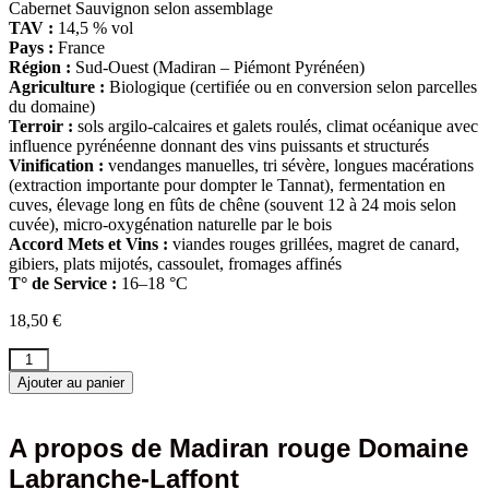
Cabernet Sauvignon selon assemblage
TAV :
14,5 % vol
Pays :
France
Région :
Sud-Ouest (Madiran – Piémont Pyrénéen)
Agriculture :
Biologique (certifiée ou en conversion selon parcelles
du domaine)
Terroir :
sols argilo-calcaires et galets roulés, climat océanique avec
influence pyrénéenne donnant des vins puissants et structurés
Vinification :
vendanges manuelles, tri sévère, longues macérations
(extraction importante pour dompter le Tannat), fermentation en
cuves, élevage long en fûts de chêne (souvent 12 à 24 mois selon
cuvée), micro-oxygénation naturelle par le bois
Accord Mets et Vins :
viandes rouges grillées, magret de canard,
gibiers, plats mijotés, cassoulet, fromages affinés
T° de Service :
16–18 °C
18,50
€
quantité
de
Ajouter au panier
Madiran
rouge
Domaine
A propos de Madiran rouge Domaine
Labranche-
Labranche-Laffont
Laffont