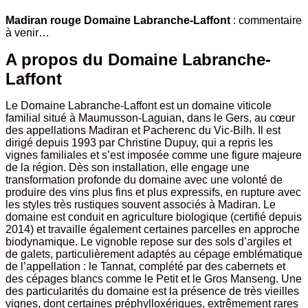
Madiran rouge Domaine Labranche-Laffont
: commentaire
à venir…
A propos du Domaine Labranche-
Laffont
Le Domaine Labranche-Laffont est un domaine viticole
familial situé à Maumusson-Laguian, dans le Gers, au cœur
des appellations Madiran et Pacherenc du Vic-Bilh. Il est
dirigé depuis 1993 par Christine Dupuy, qui a repris les
vignes familiales et s’est imposée comme une figure majeure
de la région. Dès son installation, elle engage une
transformation profonde du domaine avec une volonté de
produire des vins plus fins et plus expressifs, en rupture avec
les styles très rustiques souvent associés à Madiran. Le
domaine est conduit en agriculture biologique (certifié depuis
2014) et travaille également certaines parcelles en approche
biodynamique. Le vignoble repose sur des sols d’argiles et
de galets, particulièrement adaptés au cépage emblématique
de l’appellation : le Tannat, complété par des cabernets et
des cépages blancs comme le Petit et le Gros Manseng. Une
des particularités du domaine est la présence de très vieilles
vignes, dont certaines préphylloxériques, extrêmement rares