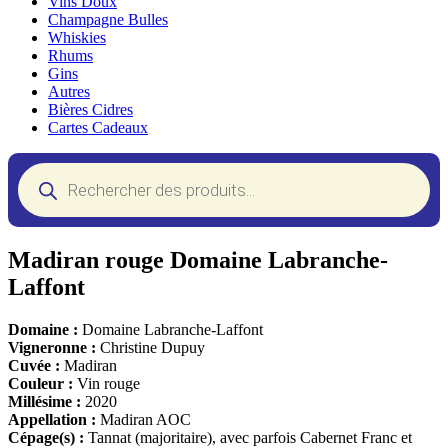
Vins Doux
Champagne Bulles
Whiskies
Rhums
Gins
Autres
Bières Cidres
Cartes Cadeaux
Recherche
de
produits
Madiran rouge Domaine Labranche-
Laffont
Domaine :
Domaine Labranche-Laffont
Vigneronne :
Christine Dupuy
Cuvée :
Madiran
Couleur :
Vin rouge
Millésime :
2020
Appellation :
Madiran AOC
Cépage(s) :
Tannat (majoritaire), avec parfois Cabernet Franc et