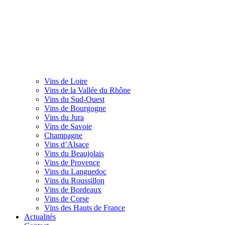
Vins de Loire
Vins de la Vallée du Rhône
Vins du Sud-Ouest
Vins de Bourgogne
Vins du Jura
Vins de Savoie
Champagne
Vins d’Alsace
Vins du Beaujolais
Vins de Provence
Vins du Languedoc
Vins du Roussillon
Vins de Bordeaux
Vins de Corse
Vins des Hauts de France
Actualités