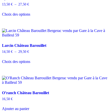
Plage
13,50
€
–
27,50
€
de
Ce
prix :
Choix des options
produit
13,50 €
a
à
plusieurs
27,50 €
variations.
Les
options
peuvent
Larcin Château Barouillet
être
choisies
Plage
14,50
€
–
29,50
€
sur
de
Ce
la
prix :
Choix des options
produit
14,50 €
page
a
à
du
plusieurs
29,50 €
produit
variations.
Les
options
peuvent
O’ranch Château Barouillet
être
choisies
16,50
€
sur
la
Ajouter au panier
page