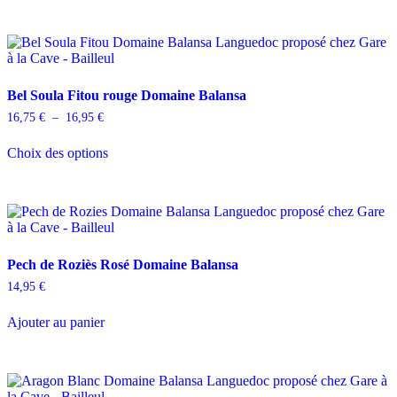
a
du
plusieurs
produit
variations.
Les
options
peuvent
Bel Soula Fitou rouge Domaine Balansa
être
choisies
Plage
16,75
€
–
16,95
€
sur
de
Ce
la
prix :
Choix des options
produit
16,75 €
page
a
à
du
plusieurs
16,95 €
produit
variations.
Les
options
peuvent
Pech de Roziès Rosé Domaine Balansa
être
choisies
14,95
€
sur
la
Ajouter au panier
page
du
produit