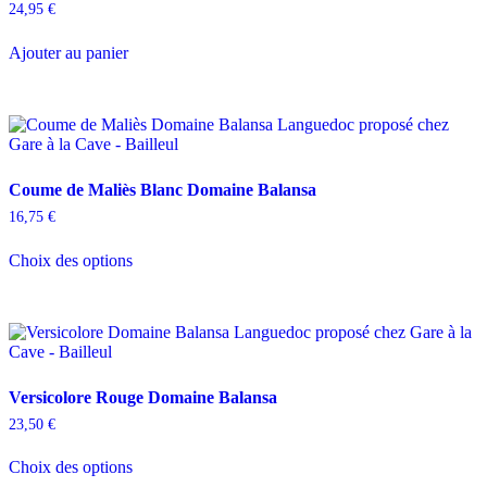
24,95
€
Ajouter au panier
Coume de Maliès Blanc Domaine Balansa
16,75
€
Ce
Choix des options
produit
a
plusieurs
variations.
Les
options
peuvent
Versicolore Rouge Domaine Balansa
être
choisies
23,50
€
sur
Ce
la
Choix des options
produit
page