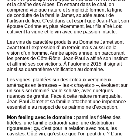
et la chaîne des Alpes. En entrant dans le chai, on
comprend vite que nature et simplicité forment la ligne
de conduite de la famille Jamet, soudée autour de
l’artisan du lieu. C’est dans cet esprit que Jean-Paul, son
épouse Corinne et, plus récemment, leur fils aîné Loïc
cultivent la vigne et le vin avec une passion intacte.
Les vins de caractère produits au Domaine Jamet sont
avant tout l’expression d’un terroir, mais aussi de la
vision d’un homme. Année après année, en parcourant
les pentes de Côte-Rôtie, Jean-Paul a affiné son instinct
et affirmé ses convictions. À l’automne 2015, il signait
ainsi sa quarantième vinification au domaine.
Les vignes, plantées sur des coteaux vertigineux
aménagés en terrasses – les « chayets » –, évoluent sur
un sous-sol dominé par le schiste, avec quelques
nuances de granite. Face à cette nature remarquable,
Jean-Paul Jamet et sa famille attachent une importance
essentielle au respect de ce patrimoine d’exception.
Mon feeling avec le domaine :
parmi les fidèles des
fidèles, une famille extraordinaire, une distribution
rigoureuse : ça, c’est pour la relation avec nous, les
cavistes. Côté vin, qu’est-ce que l’on peut dire ? L’une