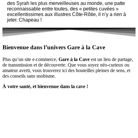
des Syrah les plus merveilleuses au monde, une patte
reconnaissable entre toutes, des « petites cuvées »
excellentissimes aux illustres Côte-Rôtie, il n’y a rien à
jeter. Chapeau !
Bienvenue dans l’univers Gare à la Cave
Plus qu’un site e-commerce,
Gare à la Cave
est un lieu de partage,
de transmission et de découverte. Que vous soyez néo-curieux ou
amateur averti, vous trouverez ici des bouteilles pleines de sens, et
des conseils sans snobisme.
À votre santé, et bienvenue dans la cave !
D
isponible chez
Gare à la Cave
à Bailleul – Hauts de France – Flandres – 59
Livraisons gratuites
sur BAILLEUL /
et sous conditions
en périphérie et sur LILLE et sa
métropole * – Armentières – Nieppe – Méteren – La Chapelle d’Armentières – Boeschèpe
– St Jans Cappel –
Ste Marie Cappel – Caestre – Steenwerck – Steenvoorde –
Hazebrouck – Merris – Berthen – Marcq en Baroeul – Mouvaux – Lomme –
Wambrechies – Wasquehal – Tourcoing – Roubaix – Bondues – Marquette lez Lille – La
Madeleine – Villeneuve d’Ascq – Englos – Linselles – Erquinghem – Pérenchies – Mons en
Baroeul – Croix