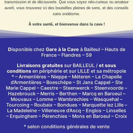
transmission et de découverte. Que vous soyez néo-curieux ou amateur
averti, vous trouverez ici des bouteilles pleines de sens, et des conseils
sans snobisme.
À votre santé, et bienvenue dans la cave !
D
isponible chez
Gare à la Cave
à Bailleul – Hauts de
France – Flandres – 59
Livraisons gratuites
sur BAILLEUL /
et sous
conditions
en périphérie et sur LILLE et sa métropole
* – Armentières – Nieppe – Méteren – La Chapelle
d’Armentières – Boeschèpe – St Jans Cappel –
Ste
Marie Cappel – Caestre – Steenwerck – Steenvoorde –
Hazebrouck – Merris – Berthen – Marcq en Baroeul –
Mouvaux – Lomme – Wambrechies – Wasquehal –
Tourcoing – Roubaix – Bondues – Marquette lez Lille –
La Madeleine – Villeneuve d’Ascq – Englos – Linselles
– Erquinghem – Pérenchies – Mons en Baroeul – Croix
* selon conditions générales de vente