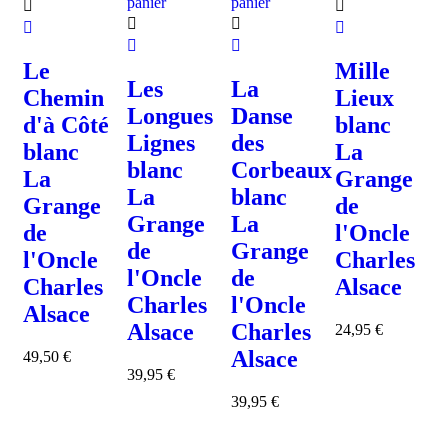
panier
panier
Le
Mille
Les
La
Chemin
Lieux
Longues
Danse
d'à Côté
blanc
Lignes
des
blanc
La
blanc
Corbeaux
La
Grange
La
blanc
Grange
de
Grange
La
de
l'Oncle
de
Grange
l'Oncle
Charles
l'Oncle
de
Charles
Alsace
Charles
l'Oncle
Alsace
Alsace
Charles
24,95
€
Alsace
49,50
€
39,95
€
39,95
€