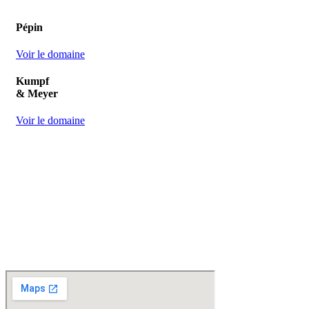
Pépin
Voir le domaine
Kumpf
& Meyer
Voir le domaine
D
isponible chez
Gare à la Cave
à Bailleul – Hauts de France – Flandres – 59
Livraisons gratuites
sur BAILLEUL /
et sous conditions
en périphérie et sur LILLE et sa
métropole * – Armentières – Nieppe – Méteren – La Chapelle d’Armentières – Boeschèpe
– St Jans Cappel –
Ste Marie Cappel – Caestre – Steenwerck – Steenvoorde –
Hazebrouck – Merris – Berthen – Marcq en Baroeul – Mouvaux – Lomme –
Wambrechies – Wasquehal – Tourcoing – Roubaix – Bondues – Marquette lez Lille – La
Madeleine – Villeneuve d’Ascq – Englos – Linselles – Erquinghem – Pérenchies – Mons en
Baroeul – Croix
* selon conditions générales de vente