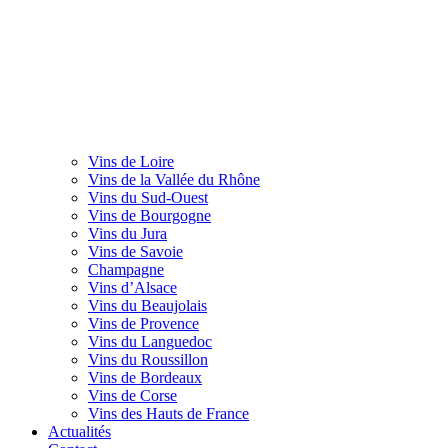
Vins de Loire
Vins de la Vallée du Rhône
Vins du Sud-Ouest
Vins de Bourgogne
Vins du Jura
Vins de Savoie
Champagne
Vins d’Alsace
Vins du Beaujolais
Vins de Provence
Vins du Languedoc
Vins du Roussillon
Vins de Bordeaux
Vins de Corse
Vins des Hauts de France
Actualités