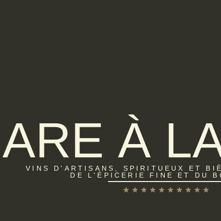
ARE À L
VINS D'ARTISANS, SPIRITUEUX ET BI
DE L'ÉPICERIE FINE ET DU 
★
★
★
★
★
★
★
★
★
★