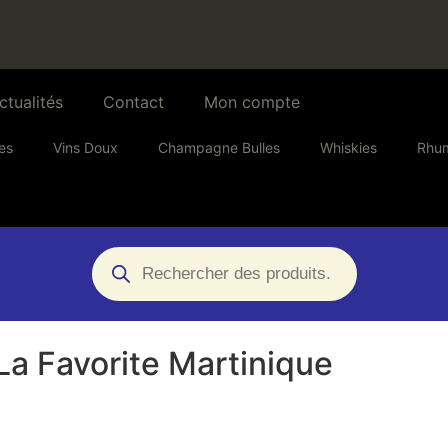
ctualités
Contact
Mon compte
es
Vins Doux
Champagne Bulles
Whiskies
Rhu
a Favorite Martinique