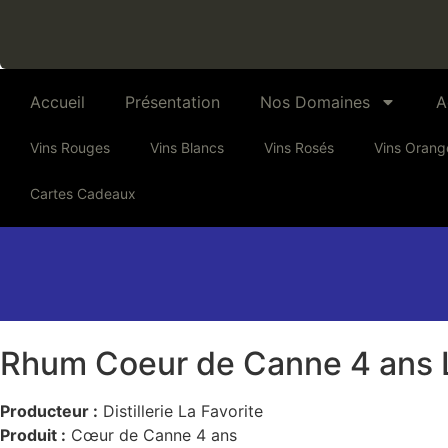
Accueil
Présentation
Nos Domaines
A
Vins Rouges
Vins Blancs
Vins Rosés
Vins Orang
Cartes Cadeaux
Rhum Coeur de Canne 4 ans L
Producteur :
Distillerie La Favorite
Produit :
Cœur de Canne 4 ans