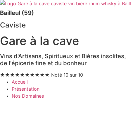
Aller
au
Bailleul (59)
contenu
Caviste
Gare à la cave
Vins d'Artisans, Spiritueux et Bières insolites,
de l'épicerie fine et du bonheur
★
★
★
★
★
★
★
★
★
★
Noté 10 sur 10
Accueil
Présentation
Nos Domaines