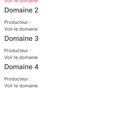
Voir le domaine
Domaine 2
Producteur :
Voir le domaine
Domaine 3
Producteur :
Voir le domaine
Domaine 4
Producteur :
Voir le domaine
D
isponible chez
Gare à la Cave
à Bailleul – Hauts de
France – Flandres – 59
Livraisons gratuites
sur BAILLEUL /
et sous conditions
en
périphérie et sur LILLE et sa métropole * – Armentières –
Nieppe – Méteren – La Chapelle d’Armentières – Boeschèpe
– St Jans Cappel –
Ste Marie Cappel – Caestre –