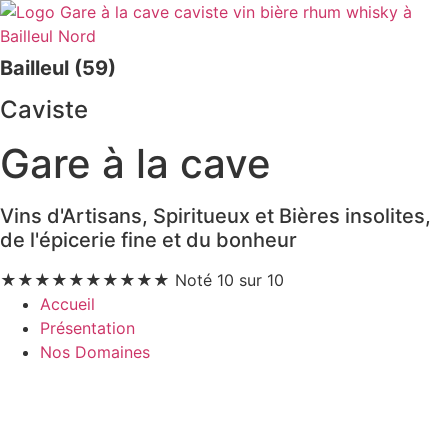
Bailleul (59)
Caviste
Gare à la cave
Vins d'Artisans, Spiritueux et Bières insolites,
de l'épicerie fine et du bonheur
★
★
★
★
★
★
★
★
★
★
Noté 10 sur 10
Accueil
Présentation
Nos Domaines