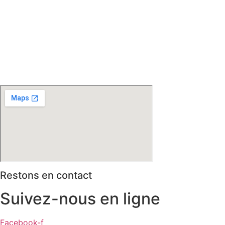
Steenwerck – Steenvoorde – Hazebrouck – Merris –
Berthen – Marcq en Baroeul – Mouvaux – Lomme –
Wambrechies – Wasquehal – Tourcoing – Roubaix –
Bondues – Marquette lez Lille – La Madeleine – Villeneuve
d’Ascq – Englos – Linselles – Erquinghem – Pérenchies –
Mons en Baroeul – Croix
* selon conditions générales de vente
Restons en contact
Suivez-nous en ligne
Facebook-f