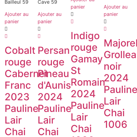
panier
Ajouter au
Ajouter au
Ajouter au
panier
panier
panier
Indigo
Majorel
rouge
Cobalt
Persan
Grolle
Gamay
rouge
rouge
noir
St
Cabernet
Pineau
2024
Romain
Franc
d'Aunis
Paulin
2024
2023
2024
Lair
Pauline
Pauline
Pauline
Chai
Lair
Lair
Lair
1006
Chai
Chai
Chai