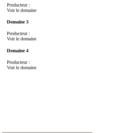
Producteur :
Voir le domaine
Domaine 3
Producteur :
Voir le domaine
Domaine 4
Producteur :
Voir le domaine
D
isponible chez
Gare à la Cave
à Bailleul – Hauts de France – Flandres – 59
Livraisons gratuites
sur BAILLEUL /
et sous conditions
en périphérie et sur LILLE et sa
métropole * – Armentières – Nieppe – Méteren – La Chapelle d’Armentières – Boeschèpe
– St Jans Cappel –
Ste Marie Cappel – Caestre – Steenwerck – Steenvoorde –
Hazebrouck – Merris – Berthen – Marcq en Baroeul – Mouvaux – Lomme –
Wambrechies – Wasquehal – Tourcoing – Roubaix – Bondues – Marquette lez Lille – La
Madeleine – Villeneuve d’Ascq – Englos – Linselles – Erquinghem – Pérenchies – Mons en
Baroeul – Croix
* selon conditions générales de vente