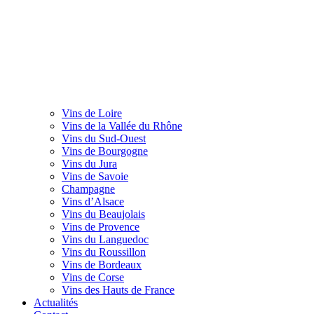
Vins de Loire
Vins de la Vallée du Rhône
Vins du Sud-Ouest
Vins de Bourgogne
Vins du Jura
Vins de Savoie
Champagne
Vins d’Alsace
Vins du Beaujolais
Vins de Provence
Vins du Languedoc
Vins du Roussillon
Vins de Bordeaux
Vins de Corse
Vins des Hauts de France
Actualités