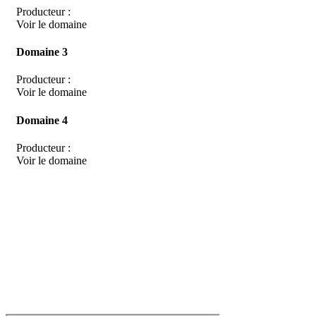
Producteur :
Voir le domaine
Domaine 3
Producteur :
Voir le domaine
Domaine 4
Producteur :
Voir le domaine
D
isponible chez
Gare à la Cave
à Bailleul – Hauts de France – Flandres – 59
Livraisons gratuites
sur BAILLEUL /
et sous conditions
en périphérie et sur LILLE et sa
métropole * – Armentières – Nieppe – Méteren – La Chapelle d’Armentières – Boeschèpe
– St Jans Cappel –
Ste Marie Cappel – Caestre – Steenwerck – Steenvoorde –
Hazebrouck – Merris – Berthen – Marcq en Baroeul – Mouvaux – Lomme –
Wambrechies – Wasquehal – Tourcoing – Roubaix – Bondues – Marquette lez Lille – La
Madeleine – Villeneuve d’Ascq – Englos – Linselles – Erquinghem – Pérenchies – Mons en
Baroeul – Croix
* selon conditions générales de vente