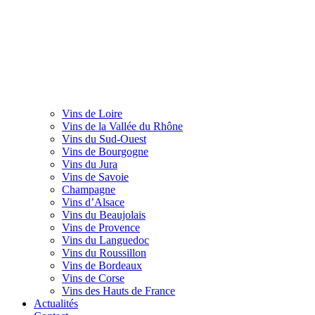
Vins de Loire
Vins de la Vallée du Rhône
Vins du Sud-Ouest
Vins de Bourgogne
Vins du Jura
Vins de Savoie
Champagne
Vins d’Alsace
Vins du Beaujolais
Vins de Provence
Vins du Languedoc
Vins du Roussillon
Vins de Bordeaux
Vins de Corse
Vins des Hauts de France
Actualités