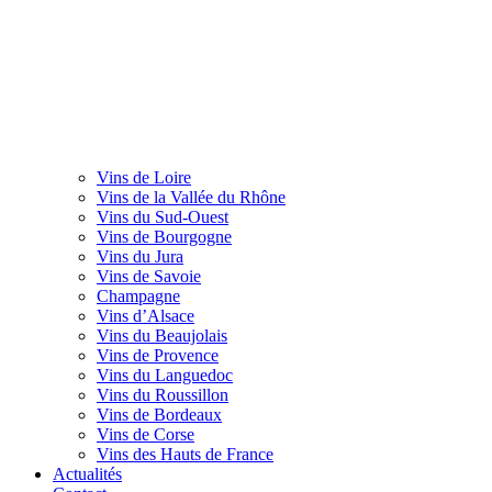
Vins de Loire
Vins de la Vallée du Rhône
Vins du Sud-Ouest
Vins de Bourgogne
Vins du Jura
Vins de Savoie
Champagne
Vins d’Alsace
Vins du Beaujolais
Vins de Provence
Vins du Languedoc
Vins du Roussillon
Vins de Bordeaux
Vins de Corse
Vins des Hauts de France
Actualités